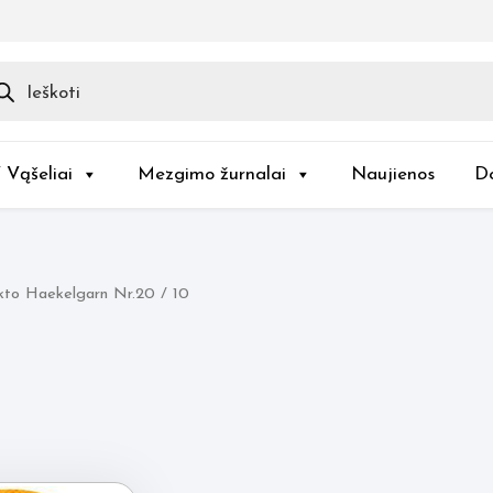
ducts
rch
/ Vąšeliai
Mezgimo žurnalai
Naujienos
D
kto Haekelgarn Nr.20 / 10