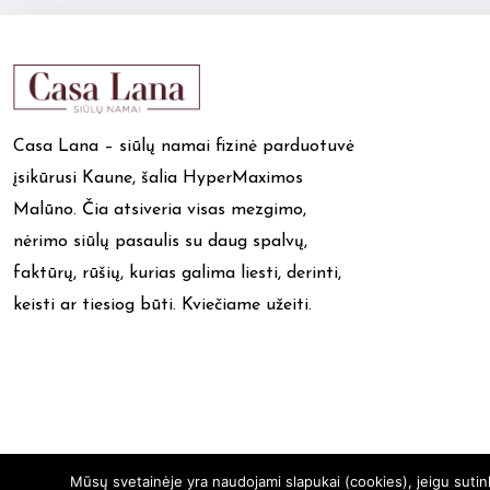
Casa Lana – siūlų namai fizinė parduotuvė
įsikūrusi Kaune, šalia HyperMaximos
Malūno. Čia atsiveria visas mezgimo,
nėrimo siūlų pasaulis su daug spalvų,
faktūrų, rūšių, kurias galima liesti, derinti,
keisti ar tiesiog būti. Kviečiame užeiti.
Mūsų svetainėje yra naudojami slapukai (cookies), jeigu suti