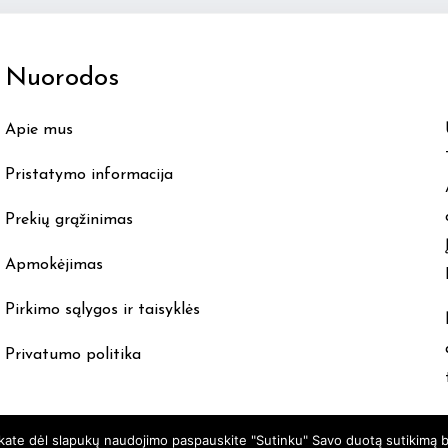
The
options
Nuorodos
may
be
Apie mus
chosen
on
Pristatymo informacija
the
product
Prekių grąžinimas
page
Apmokėjimas
Pirkimo sąlygos ir taisyklės
Privatumo politika
nkate dėl slapukų naudojimo paspauskite "Sutinku" Savo duotą sutikimą b