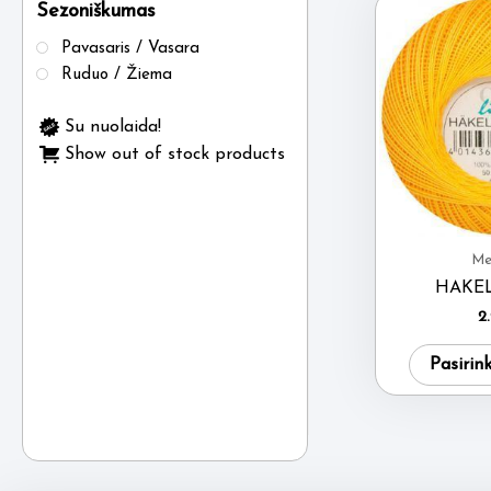
Sezoniškumas
Pavasaris / Vasara
Ruduo / Žiema
Su nuolaida!
Show out of stock products
Me
HAKE
2
Pasirin