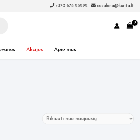
+370 678 25292
casalana@kurita.lt
ovanos
Akcijos
Apie mus