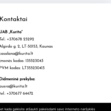
Kontaktai
UAB „Kurita”
Tel.: +370678 25292
Algirdo g. 2, LT-50153, Kaunas
casalana@kurita.lt
Įmonės kodas: 135523043
PVM kodas: LT355230413
Didmeninė prekyba:
ausra@kurita.lt
tel.: +370677 64472
et kada galėsite atšaukti pakeisdami savo interneto naršyklės