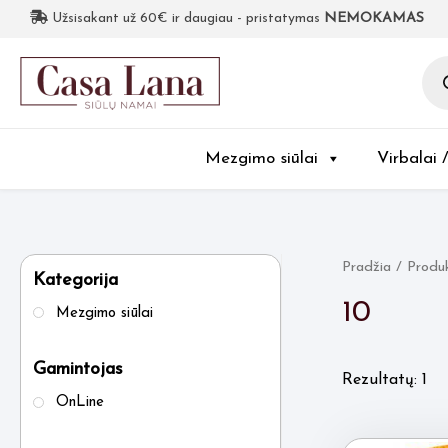
Užsisakant už 60€ ir daugiau - pristatymas
NEMOKAMAS
Pro
sea
Mezgimo siūlai
Virbalai 
Pradžia
/ Produ
Kategorija
10
Mezgimo siūlai
Gamintojas
Rezultatų: 1
OnLine