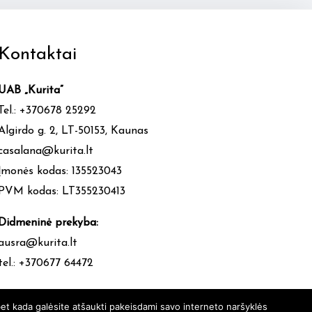
Kontaktai
UAB „Kurita”
Tel.: +370678 25292
Algirdo g. 2, LT-50153, Kaunas
casalana@kurita.lt
Įmonės kodas: 135523043
PVM kodas: LT355230413
Didmeninė prekyba:
ausra@kurita.lt
tel.: +370677 64472
et kada galėsite atšaukti pakeisdami savo interneto naršyklės