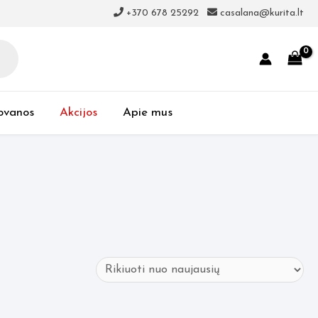
+370 678 25292
casalana@kurita.lt
ovanos
Akcijos
Apie mus