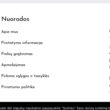
The
options
Nuorodos
may
be
Apie mus
chosen
on
Pristatymo informacija
the
product
Prekių grąžinimas
page
Apmokėjimas
Pirkimo sąlygos ir taisyklės
Privatumo politika
nkate dėl slapukų naudojimo paspauskite "Sutinku" Savo duotą sutikimą b