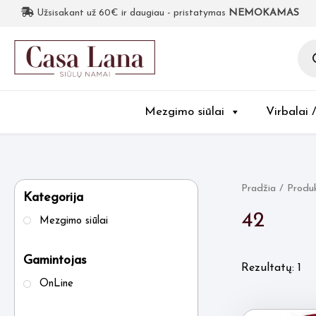
Užsisakant už 60€ ir daugiau - pristatymas
NEMOKAMAS
Pro
sea
Mezgimo siūlai
Virbalai 
Pradžia
/ Produ
Kategorija
42
Mezgimo siūlai
Gamintojas
Rezultatų: 1
OnLine