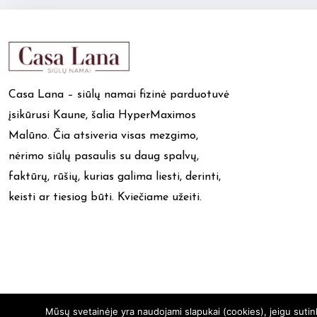
Casa Lana – siūlų namai fizinė parduotuvė
įsikūrusi Kaune, šalia HyperMaximos
Malūno. Čia atsiveria visas mezgimo,
nėrimo siūlų pasaulis su daug spalvų,
faktūrų, rūšių, kurias galima liesti, derinti,
keisti ar tiesiog būti. Kviečiame užeiti.
Mūsų svetainėje yra naudojami slapukai (cookies), jeigu suti