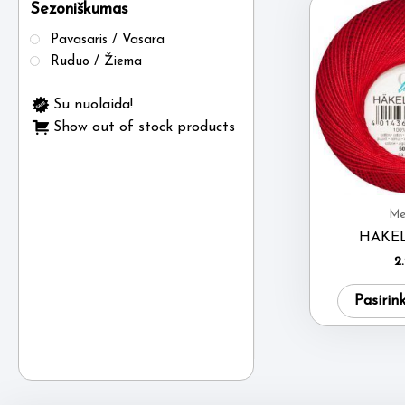
Sezoniškumas
Pavasaris / Vasara
Ruduo / Žiema
Su nuolaida!
Show out of stock products
Me
HAKE
2
Pasirin