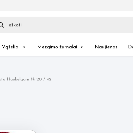
ducts
rch
/ Vąšeliai
Mezgimo žurnalai
Naujienos
D
kto Haekelgarn Nr.20 / 42