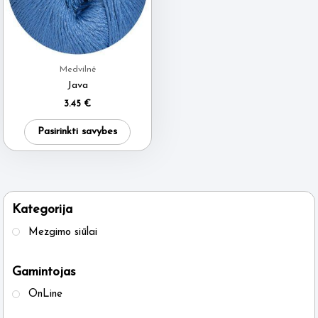
Medvilnė
Java
3.45
€
This
Pasirinkti savybes
product
has
multiple
variants.
Kategorija
The
Mezgimo siūlai
options
may
Gamintojas
be
OnLine
chosen
on