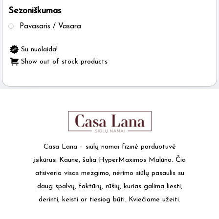
Sezoniškumas
the
product
Pavasaris / Vasara
page
Su nuolaida!
Show out of stock products
Casa Lana – siūlų namai fizinė parduotuvė
įsikūrusi Kaune, šalia HyperMaximos Malūno. Čia
atsiveria visas mezgimo, nėrimo siūlų pasaulis su
daug spalvų, faktūrų, rūšių, kurias galima liesti,
derinti, keisti ar tiesiog būti. Kviečiame užeiti.