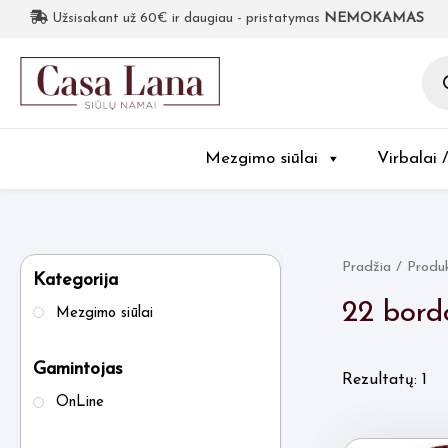
Užsisakant už 60€ ir daugiau - pristatymas
NEMOKAMAS
Pro
sea
Mezgimo siūlai
Virbalai 
Pradžia
/ Produk
Kategorija
22 bord
Mezgimo siūlai
Gamintojas
Rezultatų: 1
OnLine