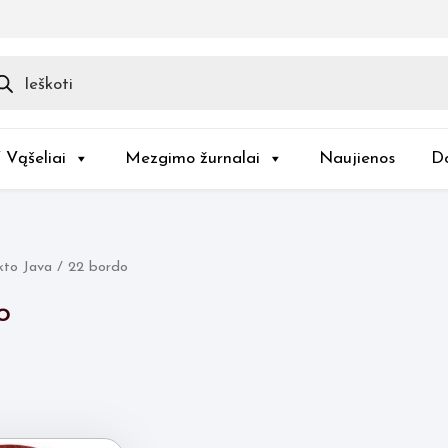
ducts
rch
/ Vąšeliai
Mezgimo žurnalai
Naujienos
D
to Java / 22 bordo
o