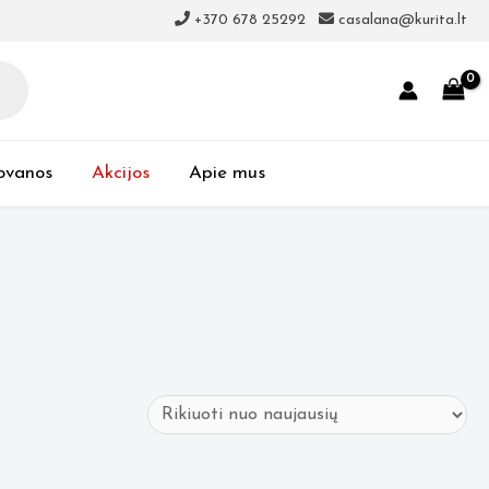
+370 678 25292
casalana@kurita.lt
ovanos
Akcijos
Apie mus