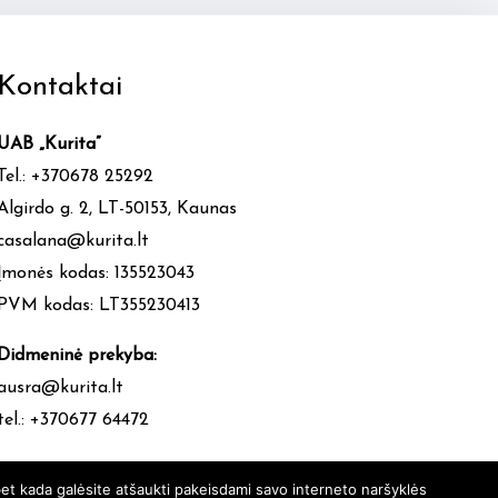
Kontaktai
UAB „Kurita”
Tel.: +370678 25292
Algirdo g. 2, LT-50153, Kaunas
casalana@kurita.lt
Įmonės kodas: 135523043
PVM kodas: LT355230413
Didmeninė prekyba:
ausra@kurita.lt
tel.: +370677 64472
et kada galėsite atšaukti pakeisdami savo interneto naršyklės