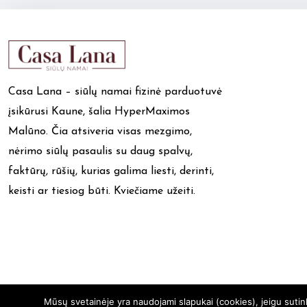
Casa Lana – siūlų namai fizinė parduotuvė
įsikūrusi Kaune, šalia HyperMaximos
Malūno. Čia atsiveria visas mezgimo,
nėrimo siūlų pasaulis su daug spalvų,
faktūrų, rūšių, kurias galima liesti, derinti,
keisti ar tiesiog būti. Kviečiame užeiti.
Mūsų svetainėje yra naudojami slapukai (cookies), jeigu suti