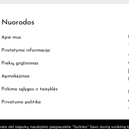
The
options
Nuorodos
may
be
Apie mus
chosen
on
Pristatymo informacija
the
product
Prekių grąžinimas
page
Apmokėjimas
Pirkimo sąlygos ir taisyklės
Privatumo politika
nkate dėl slapukų naudojimo paspauskite "Sutinku" Savo duotą sutikimą b