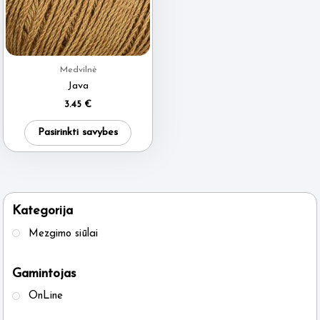
Medvilnė
Java
3.45
€
This
Pasirinkti savybes
product
has
multiple
variants.
Kategorija
The
Mezgimo siūlai
options
may
Gamintojas
be
OnLine
chosen
on