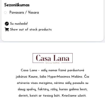
Sezoniškumas
the
product
Pavasaris / Vasara
page
Su nuolaida!
Show out of stock products
Casa Lana – siūlų namai fizinė parduotuvė
įsikūrusi Kaune, šalia HyperMaximos Malūno. Čia
atsiveria visas mezgimo, nėrimo siūlų pasaulis su
daug spalvų, faktūrų, rūšių, kurias galima liesti,
derinti, keisti ar tiesiog būti. Kviečiame užeiti.