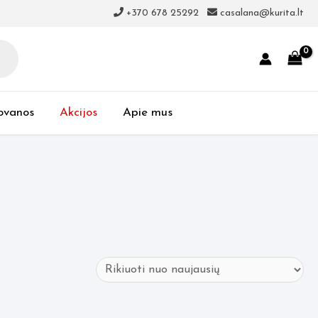
+370 678 25292
casalana@kurita.lt
ovanos
Akcijos
Apie mus