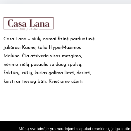
Casa Lana – siūlų namai fizinė parduotuvė
įsikūrusi Kaune, šalia HyperMaximos
Malūno. Čia atsiveria visas mezgimo,
nėrimo siūlų pasaulis su daug spalvų,
faktūrų, rūšių, kurias galima liesti, derinti,
keisti ar tiesiog būti. Kviečiame užeiti.
Mūsų svetainėje yra naudojami slapukai (cookies), jeigu suti