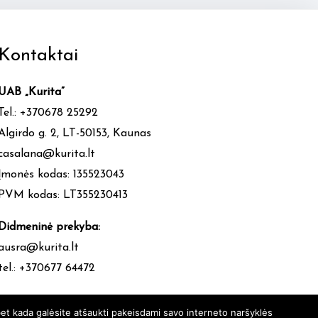
Kontaktai
UAB „Kurita”
Tel.: +370678 25292
Algirdo g. 2, LT-50153, Kaunas
casalana@kurita.lt
Įmonės kodas: 135523043
PVM kodas: LT355230413
Didmeninė prekyba:
ausra@kurita.lt
tel.: +370677 64472
et kada galėsite atšaukti pakeisdami savo interneto naršyklės