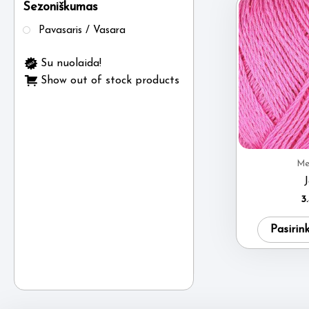
Sezoniškumas
Pavasaris / Vasara
Su nuolaida!
Show out of stock products
Me
3
Pasirin