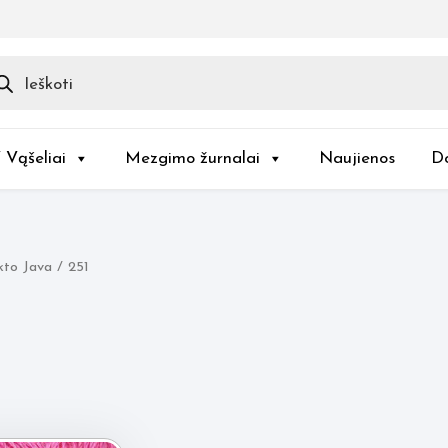
ducts
rch
/ Vąšeliai
Mezgimo žurnalai
Naujienos
D
to Java / 251