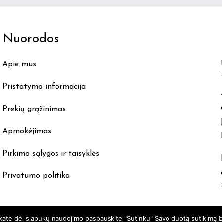
The
options
Nuorodos
may
be
Apie mus
chosen
on
Pristatymo informacija
the
product
Prekių grąžinimas
page
Apmokėjimas
Pirkimo sąlygos ir taisyklės
Privatumo politika
nkate dėl slapukų naudojimo paspauskite "Sutinku" Savo duotą sutikimą b