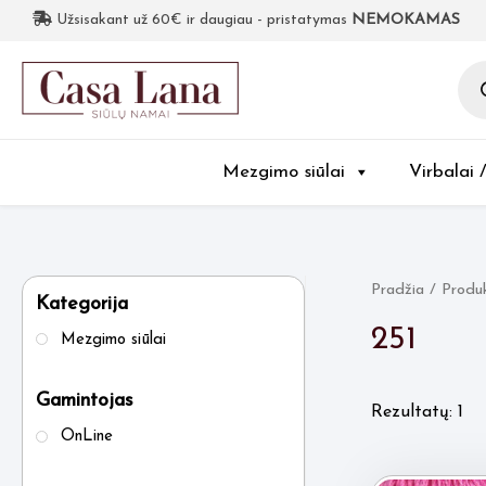
Užsisakant už 60€ ir daugiau - pristatymas
NEMOKAMAS
Pro
sea
Mezgimo siūlai
Virbalai 
Pradžia
/ Produk
Kategorija
251
Mezgimo siūlai
Gamintojas
Rezultatų: 1
OnLine