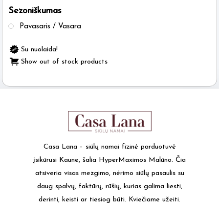
Sezoniškumas
the
product
Pavasaris / Vasara
page
Su nuolaida!
Show out of stock products
Casa Lana – siūlų namai fizinė parduotuvė
įsikūrusi Kaune, šalia HyperMaximos Malūno. Čia
atsiveria visas mezgimo, nėrimo siūlų pasaulis su
daug spalvų, faktūrų, rūšių, kurias galima liesti,
derinti, keisti ar tiesiog būti. Kviečiame užeiti.