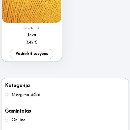
Medvilnė
Java
3.45
€
This
Pasirinkti savybes
product
has
multiple
variants.
Kategorija
The
Mezgimo siūlai
options
may
Gamintojas
be
OnLine
chosen
on