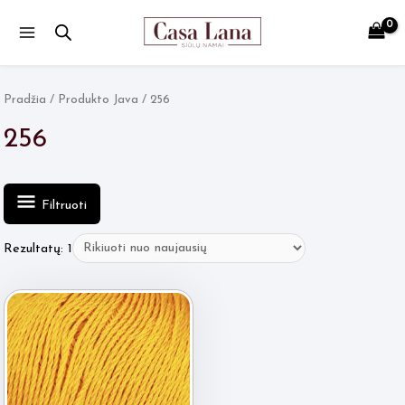
Main
Menu
Pradžia
/ Produkto Java / 256
256
Filtruoti
Rezultatų: 1