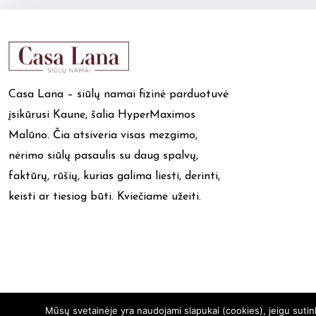
Casa Lana – siūlų namai fizinė parduotuvė
įsikūrusi Kaune, šalia HyperMaximos
Malūno. Čia atsiveria visas mezgimo,
nėrimo siūlų pasaulis su daug spalvų,
faktūrų, rūšių, kurias galima liesti, derinti,
keisti ar tiesiog būti. Kviečiame užeiti.
Mūsų svetainėje yra naudojami slapukai (cookies), jeigu suti