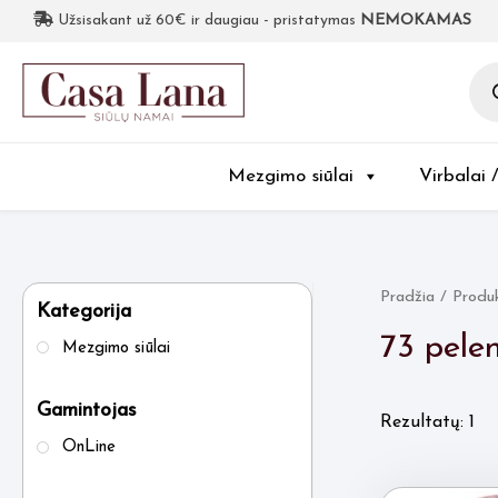
Užsisakant už 60€ ir daugiau - pristatymas
NEMOKAMAS
Pro
sea
Mezgimo siūlai
Virbalai 
Pradžia
/ Produk
Kategorija
73 pele
Mezgimo siūlai
Gamintojas
Rezultatų: 1
OnLine