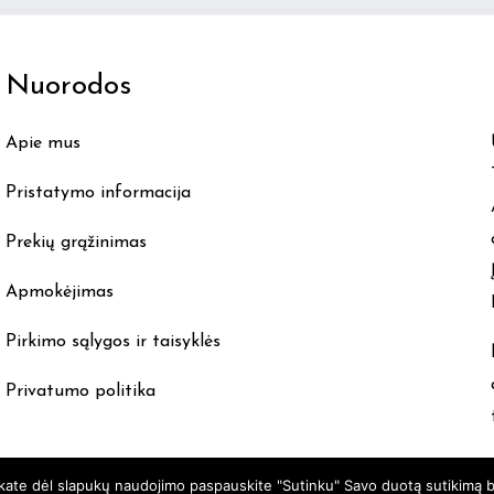
The
options
Nuorodos
may
be
Apie mus
chosen
on
Pristatymo informacija
the
product
Prekių grąžinimas
page
Apmokėjimas
Pirkimo sąlygos ir taisyklės
Privatumo politika
nkate dėl slapukų naudojimo paspauskite "Sutinku" Savo duotą sutikimą b