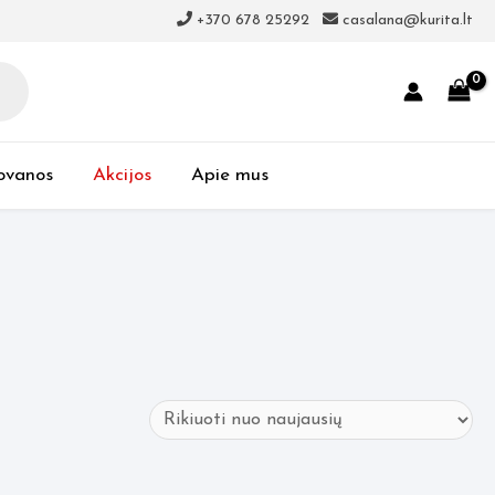
+370 678 25292
casalana@kurita.lt
ovanos
Akcijos
Apie mus