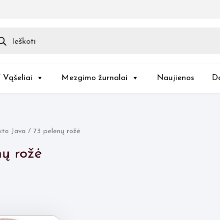
ducts
rch
/ Vąšeliai
Mezgimo žurnalai
Naujienos
D
to Java / 73 pelenų rožė
nų rožė