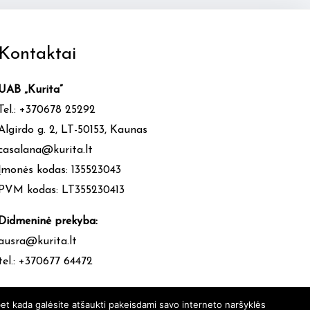
Kontaktai
UAB „Kurita”
Tel.: +370678 25292
Algirdo g. 2, LT-50153, Kaunas
casalana@kurita.lt
Įmonės kodas: 135523043
PVM kodas: LT355230413
Didmeninė prekyba:
ausra@kurita.lt
tel.: +370677 64472
et kada galėsite atšaukti pakeisdami savo interneto naršyklės