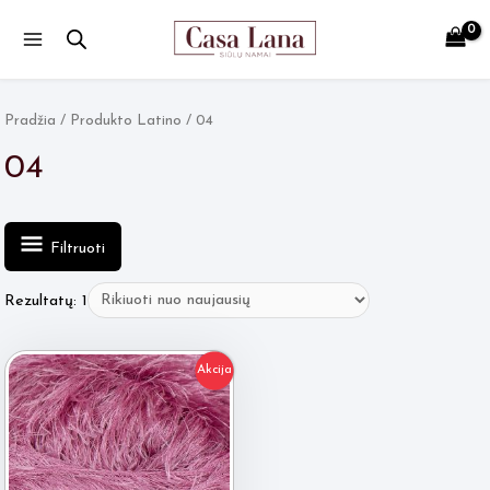
Main
Menu
Pradžia
/ Produkto Latino / 04
04
Filtruoti
Rezultatų: 1
Akcija