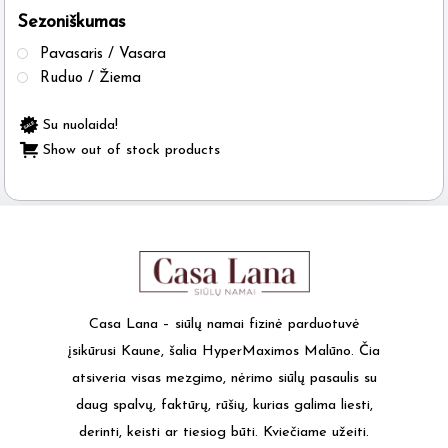
Sezoniškumas
the
product
Pavasaris / Vasara
page
Ruduo / Žiema
Su nuolaida!
Show out of stock products
Casa Lana – siūlų namai fizinė parduotuvė
įsikūrusi Kaune, šalia HyperMaximos Malūno. Čia
atsiveria visas mezgimo, nėrimo siūlų pasaulis su
daug spalvų, faktūrų, rūšių, kurias galima liesti,
derinti, keisti ar tiesiog būti. Kviečiame užeiti.