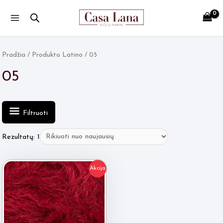
Main
Menu
Pradžia
/ Produkto Latino / 05
05
Filtruoti
Rezultatų: 1
Akcija