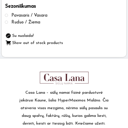
Sezoniškumas
the
product
Pavasaris / Vasara
page
Ruduo / Žiema
Su nuolaida!
Show out of stock products
Casa Lana – siūlų namai fizinė parduotuvė
įsikūrusi Kaune, šalia HyperMaximos Malūno. Čia
atsiveria visas mezgimo, nėrimo siūlų pasaulis su
daug spalvų, faktūrų, rūšių, kurias galima liesti,
derinti, keisti ar tiesiog būti. Kviečiame užeiti.