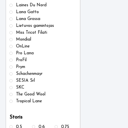
Laines Du Nord
Lana Gatto
Lana Grossa
Lietuvos gamintojas
Miss Tricot Filati
Mondial
OnLine
Pro Lana
ProFil
Prym
Schachenmayr
SESIA Srl
SKC
The Good Wool
Tropical Lane
Storis
0.5
0.6
0.75