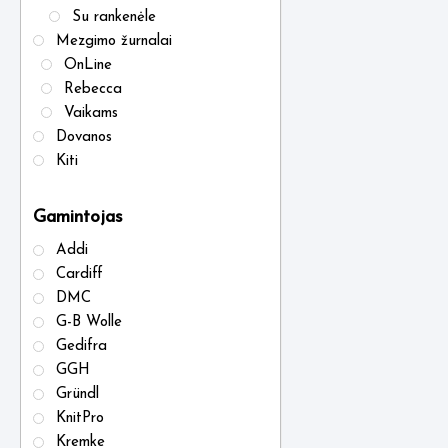
Su rankenėle
Mezgimo žurnalai
OnLine
Rebecca
Vaikams
Dovanos
Kiti
Gamintojas
Addi
Cardiff
DMC
G-B Wolle
Gedifra
GGH
Gründl
KnitPro
Kremke