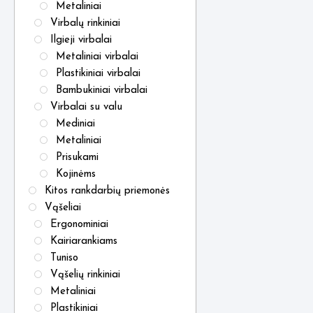
Metaliniai
Virbalų rinkiniai
Ilgieji virbalai
Metaliniai virbalai
Plastikiniai virbalai
Bambukiniai virbalai
Virbalai su valu
Mediniai
Metaliniai
Prisukami
Kojinėms
Kitos rankdarbių priemonės
Vąšeliai
Ergonominiai
Kairiarankiams
Tuniso
Vąšelių rinkiniai
Metaliniai
Plastikiniai