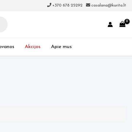
+370 678 25292
casalana@kurita.lt
ovanos
Akcijos
Apie mus