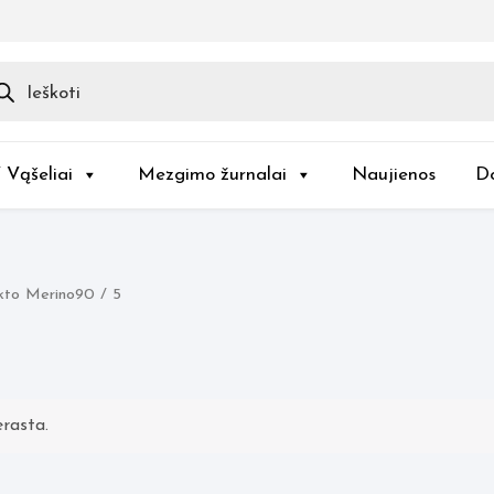
ducts
rch
/ Vąšeliai
Mezgimo žurnalai
Naujienos
D
kto Merino90 / 5
rasta.