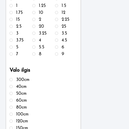
1
1.25
1.5
1.75
10
12
15
2
2.25
2.5
20
25
3
3.25
3.5
3.75
4
4.5
5
5.5
6
7
8
9
Valo ilgis
300cm
40cm
50cm
60cm
80cm
100cm
120cm
150cm