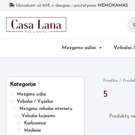
Užsisakant už 60€ ir daugiau - pristatymas
NEMOKAMAS
Pro
sea
Mezgimo siūlai
Virbalai 
Pradžia
/ Produ
Kategorija
5
Mezgimo siūlai
Virbalai / Vąšeliai
Mezgimo virbalai internetu
Produktų ne
Virbalai kojinėms
Karboniniai
Mediniai