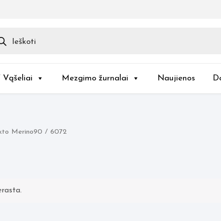
ducts
rch
/ Vąšeliai
Mezgimo žurnalai
Naujienos
D
kto Merino90 / 6072
rasta.