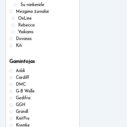
Su rankenėle
Mezgimo žurnalai
OnLine
Rebecca
Vaikams
Dovanos
Kiti
Gamintojas
Addi
Cardiff
DMC
G-B Wolle
Gedifra
GGH
Gründl
KnitPro
Kremke