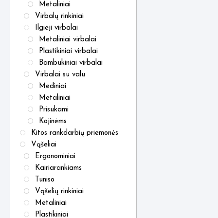
Metaliniai
Virbalų rinkiniai
Ilgieji virbalai
Metaliniai virbalai
Plastikiniai virbalai
Bambukiniai virbalai
Virbalai su valu
Mediniai
Metaliniai
Prisukami
Kojinėms
Kitos rankdarbių priemonės
Vąšeliai
Ergonominiai
Kairiarankiams
Tuniso
Vąšelių rinkiniai
Metaliniai
Plastikiniai