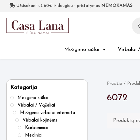
Užsisakant už 60€ ir daugiau - pristatymas
NEMOKAMAS
Pro
sea
Mezgimo siūlai
Virbalai 
Pradžia
/ Produ
Kategorija
6072
Mezgimo siūlai
Virbalai / Vąšeliai
Mezgimo virbalai internetu
Produktų ne
Virbalai kojinėms
Karboniniai
Mediniai