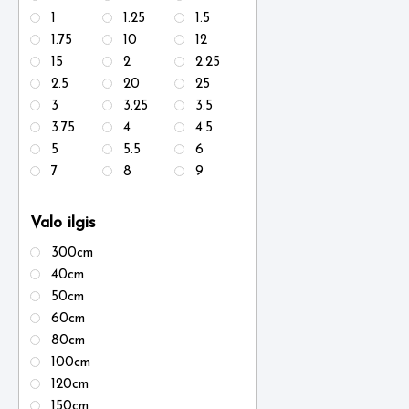
1
1.25
1.5
1.75
10
12
15
2
2.25
2.5
20
25
3
3.25
3.5
3.75
4
4.5
5
5.5
6
7
8
9
Valo ilgis
300cm
40cm
50cm
60cm
80cm
100cm
120cm
150cm