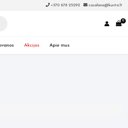
+370 678 25292
casalana@kurita.lt
ovanos
Akcijos
Apie mus