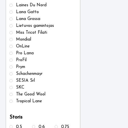
Laines Du Nord
Lana Gatto
Lana Grossa
Lietuvos gamintojas
Miss Tricot Filati
Mondial
OnLine
Pro Lana
ProFil
Prym
Schachenmayr
SESIA Srl
SKC
The Good Wool
Tropical Lane
Storis
0.5
0.6
0.75