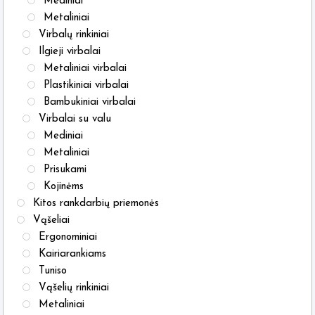
Mediniai
Metaliniai
Virbalų rinkiniai
Ilgieji virbalai
Metaliniai virbalai
Plastikiniai virbalai
Bambukiniai virbalai
Virbalai su valu
Mediniai
Metaliniai
Prisukami
Kojinėms
Kitos rankdarbių priemonės
Vąšeliai
Ergonominiai
Kairiarankiams
Tuniso
Vąšelių rinkiniai
Metaliniai