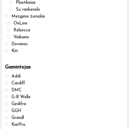
Plastikiniai
Su rankenėle
Mezgimo žurnalai
OnLine
Rebecca
Vaikams
Dovanos
Kiti
Gamintojas
Addi
Cardiff
DMC
G-B Wolle
Gedifra
GGH
Gründl
KnitPro