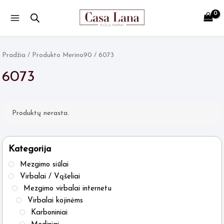
Main
Menu
Pradžia
/ Produkto Merino90 / 6073
6073
Produktų nerasta.
Kategorija
Mezgimo siūlai
Virbalai / Vąšeliai
Mezgimo virbalai internetu
Virbalai kojinėms
Karboniniai