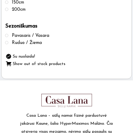
150cm
200cm
Sezoniškumas
Pavasaris / Vasara
Ruduo / Žiema
Su nuolaida!
Show out of stock products
Casa Lana – siūlų namai fizinė parduotuvė
įsikūrusi Kaune, šalia HyperMaximos Malūno. Čia
atsiveria visas mezgimo, nėrimo siūlų pasaulis su