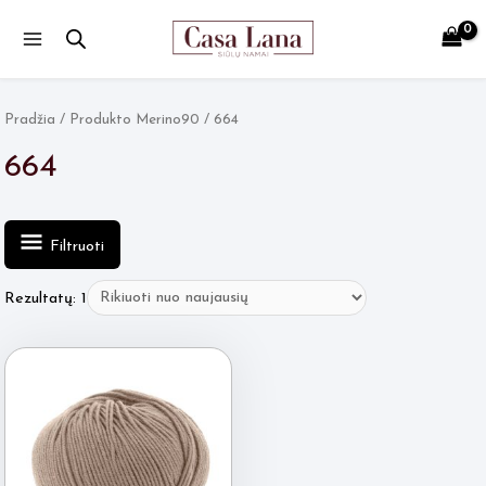
Main
Menu
Pradžia
/ Produkto Merino90 / 664
664
Filtruoti
Rezultatų: 1