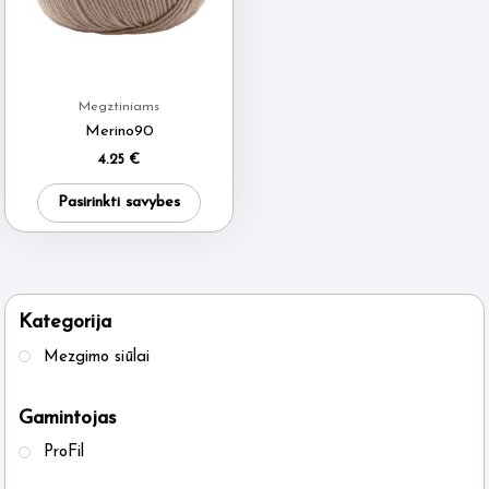
Megztiniams
Merino90
4.25
€
This
Pasirinkti savybes
product
has
multiple
variants.
Kategorija
The
Mezgimo siūlai
options
may
Gamintojas
be
ProFil
chosen
on