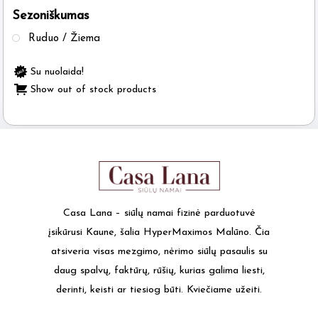
Sezoniškumas
the
product
Ruduo / Žiema
page
Su nuolaida!
Show out of stock products
Casa Lana – siūlų namai fizinė parduotuvė
įsikūrusi Kaune, šalia HyperMaximos Malūno. Čia
atsiveria visas mezgimo, nėrimo siūlų pasaulis su
daug spalvų, faktūrų, rūšių, kurias galima liesti,
derinti, keisti ar tiesiog būti. Kviečiame užeiti.