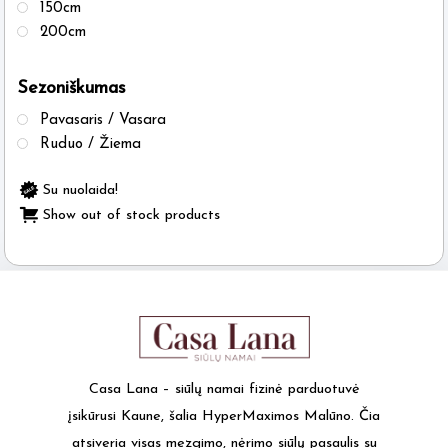
150cm
200cm
Sezoniškumas
Pavasaris / Vasara
Ruduo / Žiema
Su nuolaida!
Show out of stock products
Casa Lana – siūlų namai fizinė parduotuvė
įsikūrusi Kaune, šalia HyperMaximos Malūno. Čia
atsiveria visas mezgimo, nėrimo siūlų pasaulis su