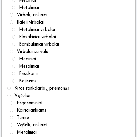
Mediniai
Metaliniai
Virbalų rinkiniai
Ilgieji virbalai
Metaliniai virbalai
Plastikiniai virbalai
Bambukiniai virbalai
Virbalai su valu
Mediniai
Metaliniai
Prisukami
Kojinėms
Kitos rankdarbių priemonės
Vąšeliai
Ergonominiai
Kairiarankiams
Tuniso
Vąšelių rinkiniai
Metaliniai