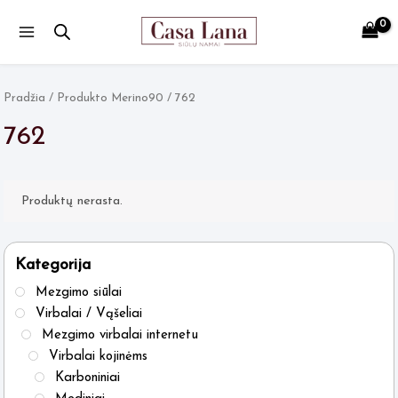
Main
Menu
Pradžia
/ Produkto Merino90 / 762
762
Produktų nerasta.
Kategorija
Mezgimo siūlai
Virbalai / Vąšeliai
Mezgimo virbalai internetu
Virbalai kojinėms
Karboniniai