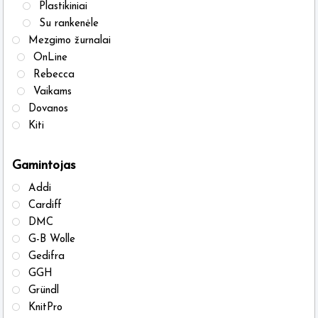
Plastikiniai
Su rankenėle
Mezgimo žurnalai
OnLine
Rebecca
Vaikams
Dovanos
Kiti
Gamintojas
Addi
Cardiff
DMC
G-B Wolle
Gedifra
GGH
Gründl
KnitPro