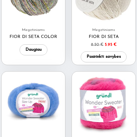
Megztiniams
Megztiniams
FIOR DI SETA COLOR
FIOR DI SETA
Original
Current
8.50
€
5.95
€
Daugiau
price
price
This
was:
is:
Pasirinkti savybes
8.50 €.
5.95 €.
produ
has
multi
varia
The
optio
may
be
chos
on