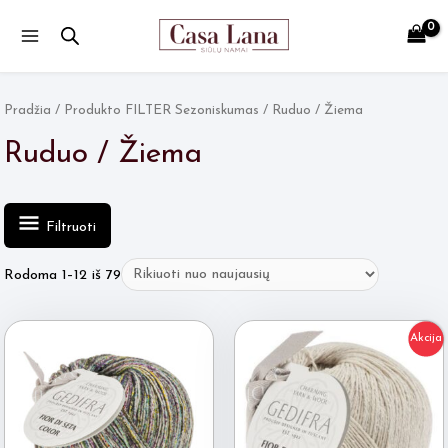
Main
Menu
Pradžia
/ Produkto FILTER Sezoniskumas / Ruduo / Žiema
Ruduo / Žiema
Filtruoti
Rūšiuojama
Rodoma 1–12 iš 79
pagal
naujausią
Akcija