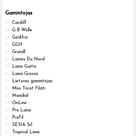
on
on
the
the
Gamintojas
product
produ
Cardiff
page
page
G-B Wolle
Gedifra
GGH
Gründl
Laines Du Nord
Lana Gatto
Lana Grossa
Lietuvos gamintojas
Miss Tricot Filati
Mondial
OnLine
Pro Lana
ProFil
SESIA Srl
Tropical Lane