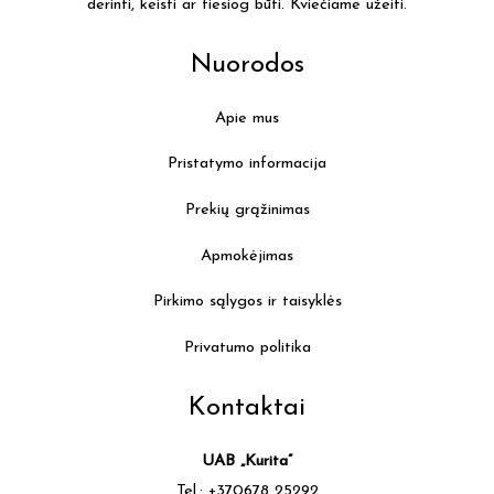
derinti, keisti ar tiesiog būti. Kviečiame užeiti.
Nuorodos
Apie mus
Pristatymo informacija
Prekių grąžinimas
Apmokėjimas
Pirkimo sąlygos ir taisyklės
Privatumo politika
Kontaktai
UAB „Kurita”
Tel.: +370678 25292