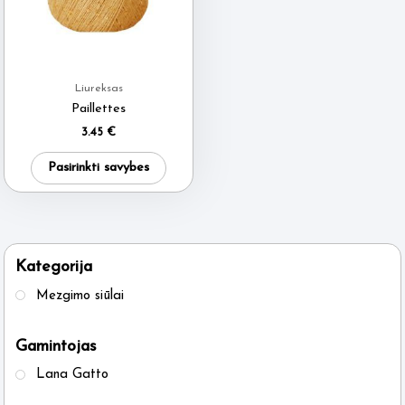
Liureksas
Paillettes
3.45
€
This
Pasirinkti savybes
product
has
multiple
variants.
Kategorija
The
Mezgimo siūlai
options
may
Gamintojas
be
Lana Gatto
chosen
on