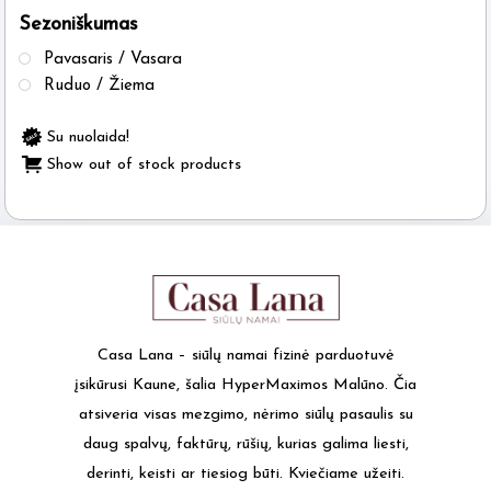
Sezoniškumas
the
product
Pavasaris / Vasara
page
Ruduo / Žiema
Su nuolaida!
Show out of stock products
Casa Lana – siūlų namai fizinė parduotuvė
įsikūrusi Kaune, šalia HyperMaximos Malūno. Čia
atsiveria visas mezgimo, nėrimo siūlų pasaulis su
daug spalvų, faktūrų, rūšių, kurias galima liesti,
derinti, keisti ar tiesiog būti. Kviečiame užeiti.