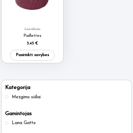
Liureksas
Paillettes
3.45
€
This
Pasirinkti savybes
product
has
multiple
variants.
Kategorija
The
Mezgimo siūlai
options
may
Gamintojas
be
Lana Gatto
chosen
on