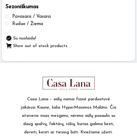
Sezoniškumas
the
product
Pavasaris / Vasara
page
Ruduo / Žiema
Su nuolaida!
Show out of stock products
Casa Lana – siūlų namai fizinė parduotuvė
įsikūrusi Kaune, šalia HyperMaximos Malūno. Čia
atsiveria visas mezgimo, nėrimo siūlų pasaulis su
daug spalvų, faktūrų, rūšių, kurias galima liesti,
derinti, keisti ar tiesiog būti. Kviečiame užeiti.