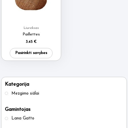
Liureksas
Paillettes
3.45
€
This
Pasirinkti savybes
product
has
multiple
variants.
Kategorija
The
Mezgimo siūlai
options
may
Gamintojas
be
Lana Gatto
chosen
on