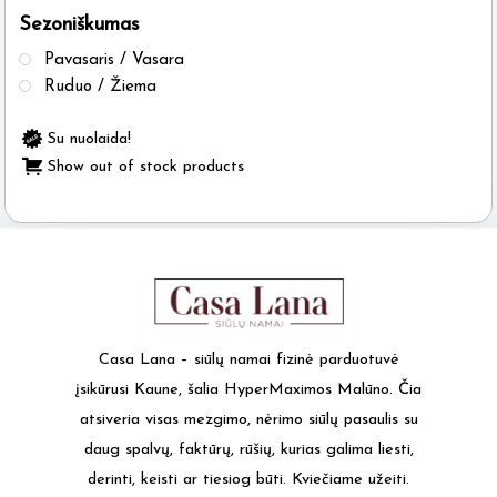
Sezoniškumas
the
product
Pavasaris / Vasara
page
Ruduo / Žiema
Su nuolaida!
Show out of stock products
Casa Lana – siūlų namai fizinė parduotuvė
įsikūrusi Kaune, šalia HyperMaximos Malūno. Čia
atsiveria visas mezgimo, nėrimo siūlų pasaulis su
daug spalvų, faktūrų, rūšių, kurias galima liesti,
derinti, keisti ar tiesiog būti. Kviečiame užeiti.