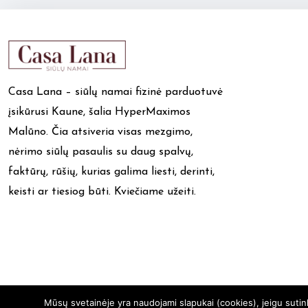
Casa Lana – siūlų namai fizinė parduotuvė
įsikūrusi Kaune, šalia HyperMaximos
Malūno. Čia atsiveria visas mezgimo,
nėrimo siūlų pasaulis su daug spalvų,
faktūrų, rūšių, kurias galima liesti, derinti,
keisti ar tiesiog būti. Kviečiame užeiti.
Mūsų svetainėje yra naudojami slapukai (cookies), jeigu suti