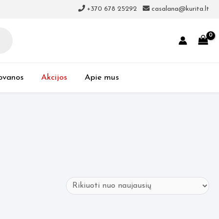
+370 678 25292
casalana@kurita.lt
ovanos
Akcijos
Apie mus