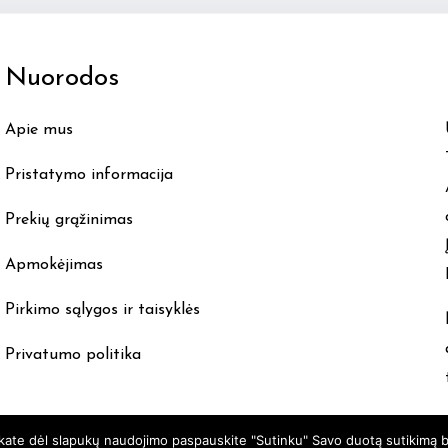
The
options
Nuorodos
may
be
Apie mus
chosen
on
Pristatymo informacija
the
product
Prekių grąžinimas
page
Apmokėjimas
Pirkimo sąlygos ir taisyklės
Privatumo politika
nkate dėl slapukų naudojimo paspauskite "Sutinku" Savo duotą sutikimą b