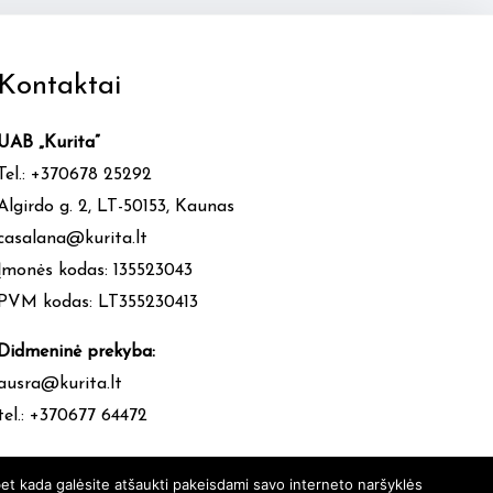
Kontaktai
UAB „Kurita”
Tel.: +370678 25292
Algirdo g. 2, LT-50153, Kaunas
casalana@kurita.lt
Įmonės kodas: 135523043
PVM kodas: LT355230413
Didmeninė prekyba:
ausra@kurita.lt
tel.: +370677 64472
et kada galėsite atšaukti pakeisdami savo interneto naršyklės