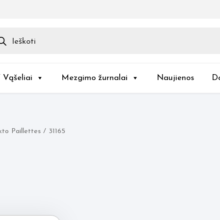
ducts
rch
/ Vąšeliai
Mezgimo žurnalai
Naujienos
D
to Paillettes / 31165