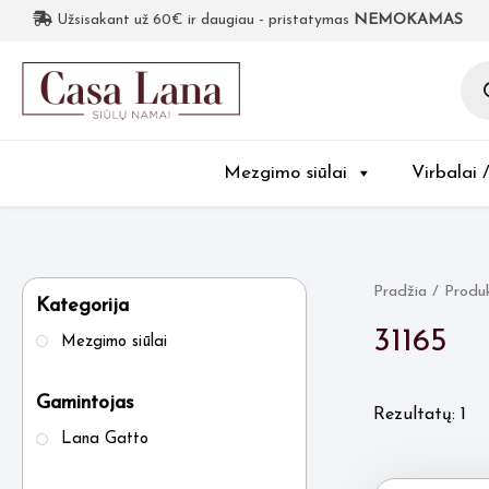
Užsisakant už 60€ ir daugiau - pristatymas
NEMOKAMAS
Pro
sea
Mezgimo siūlai
Virbalai 
Pradžia
/ Produk
Kategorija
31165
Mezgimo siūlai
Gamintojas
Rezultatų: 1
Lana Gatto