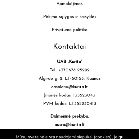
Apmokėjimas
Pirkimo sąlygos ir taisyklės
Privatumo politika
Kontaktai
UAB „Kurita”
Tel.: +370678 25292
Algirdo g. 2, LT-50153, Kaunas
casalana@kurita.lt
Įmonės kodas: 135523043
PVM kodas: LT355230413
Didmeninė prekyba:
ausra@kurita.lt
tel.: +370677 64472
Mūsų svetainėje yra naudojami slapukai (cookies), jeigu