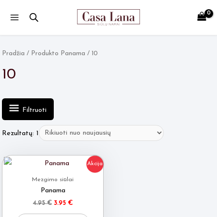
Main
Menu
Pradžia
/ Produkto Panama / 10
10
Filtruoti
Rezultatų: 1
Akcija
Mezgimo siūlai
Panama
Original
Current
4.95
€
3.95
€
price
price
This