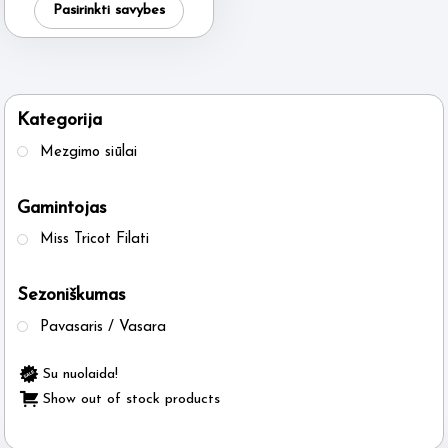
was:
is:
Pasirinkti savybes
4.95 €.
3.95 €.
product
has
multiple
variants.
Kategorija
The
Mezgimo siūlai
options
may
Gamintojas
be
Miss Tricot Filati
chosen
on
Sezoniškumas
the
product
Pavasaris / Vasara
page
Su nuolaida!
Show out of stock products