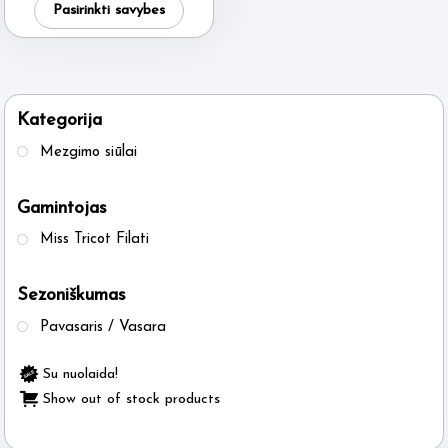
was:
is:
Pasirinkti savybes
4.95 €.
3.95 €.
product
has
multiple
variants.
Kategorija
The
Mezgimo siūlai
options
may
Gamintojas
be
Miss Tricot Filati
chosen
on
Sezoniškumas
the
product
Pavasaris / Vasara
page
Su nuolaida!
Show out of stock products