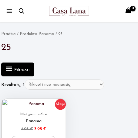
Main
Menu
Pradžia
/ Produkto Panama / 25
25
Filtruoti
Rezultatų: 1
Akcija
Mezgimo siūlai
Panama
Original
Current
4.95
€
3.95
€
price
price
This