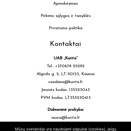
Apmokėjimas
Pirkimo sąlygos ir taisyklės
Privatumo politika
Kontaktai
UAB „Kurita”
Tel.: +370678 25292
Algirdo g. 2, LT-50153, Kaunas
casalana@kurita.lt
Įmonės kodas: 135523043
PVM kodas: LT355230413
Didmeninė prekyba:
ausra@kurita.lt
tel.: +370677 64472
Mūsų svetainėje yra naudojami slapukai (cookies), jeigu