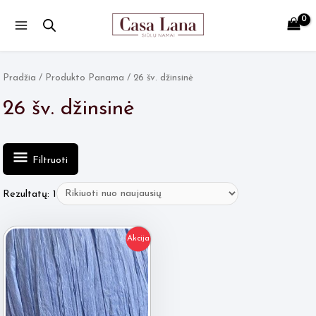
Main
Menu
Pradžia
/ Produkto Panama / 26 šv. džinsinė
26 šv. džinsinė
Filtruoti
Rezultatų: 1
Akcija