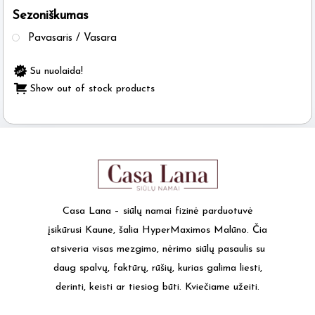
Sezoniškumas
the
product
Pavasaris / Vasara
page
Su nuolaida!
Show out of stock products
Casa Lana – siūlų namai fizinė parduotuvė
įsikūrusi Kaune, šalia HyperMaximos Malūno. Čia
atsiveria visas mezgimo, nėrimo siūlų pasaulis su
daug spalvų, faktūrų, rūšių, kurias galima liesti,
derinti, keisti ar tiesiog būti. Kviečiame užeiti.