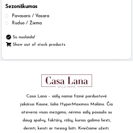
Sezoniškumas
the
product
Pavasaris / Vasara
page
Ruduo / Žiema
Su nuolaida!
Show out of stock products
Casa Lana – siūlų namai fizinė parduotuvė
įsikūrusi Kaune, šalia HyperMaximos Malūno. Čia
atsiveria visas mezgimo, nėrimo siūlų pasaulis su
daug spalvų, faktūrų, rūšių, kurias galima liesti,
derinti, keisti ar tiesiog būti. Kviečiame užeiti.