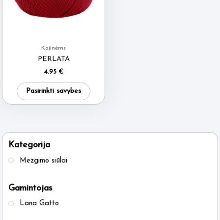
Kojinėms
PERLATA
4.95
€
This
Pasirinkti savybes
product
has
multiple
variants.
Kategorija
The
Mezgimo siūlai
options
may
Gamintojas
be
Lana Gatto
chosen
on