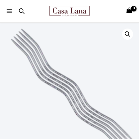
Main
Menu