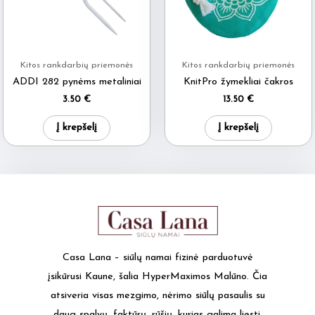
be
chosen
on
Kitos rankdarbių priemonės
Kitos rankdarbių priemonės
the
ADDI 282 pynėms metaliniai
KnitPro žymekliai čakros
product
3.50
€
13.50
€
page
Į krepšelį
Į krepšelį
Casa Lana – siūlų namai fizinė parduotuvė
įsikūrusi Kaune, šalia HyperMaximos Malūno. Čia
atsiveria visas mezgimo, nėrimo siūlų pasaulis su
daug spalvų, faktūrų, rūšių, kurias galima liesti,