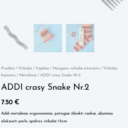
Pradžia
/
Virbalai / Vąšeliai
/
Mezgimo virbalai internetu
/
Virbalai
kojinėms
/
Metaliniai
/ ADDI crasy Snake Nr.2
ADDI crasy Snake Nr.2
7.50
€
Addi metaliniai ergonominiai, patogiai išlenkti rankai, aliuminiu
eloksuoti perlo spalvos virbalai 15cm.