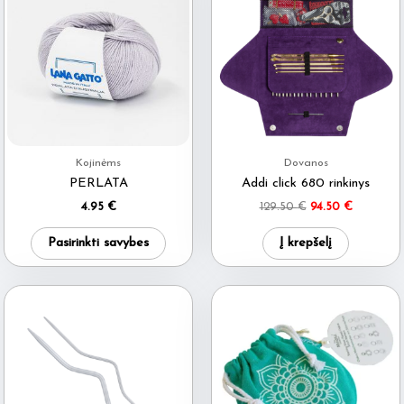
Kojinėms
Dovanos
PERLATA
Addi click 680 rinkinys
Original
Current
4.95
€
129.50
€
94.50
€
price
price
This
was:
is:
Pasirinkti savybes
Į krepšelį
129.50 €.
94.50 €.
product
has
multiple
variants.
The
options
may