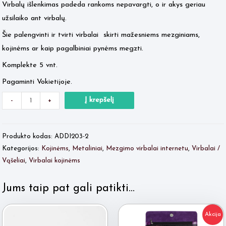
Virbalų išlenkimas padeda rankoms nepavargti, o ir akys geriau
užsilaiko ant virbalų.
Šie palengvinti ir tvirti virbalai skirti mažesniems mezginiams,
kojinėms ar kaip pagalbiniai pynėms megzti.
Komplekte 5 vnt.
Pagaminti Vokietijoje.
Minus
produkto
Plus
Į krepšelį
-
+
Quantity
kiekis:
Quantity
ADDI
Produkto kodas:
ADDI203-2
crasy
Kategorijos:
Kojinėms
,
Metaliniai
,
Mezgimo virbalai internetu
,
Virbalai /
Snake
Vąšeliai
,
Virbalai kojinėms
Nr.2
Jums taip pat gali patikti…
Akcija