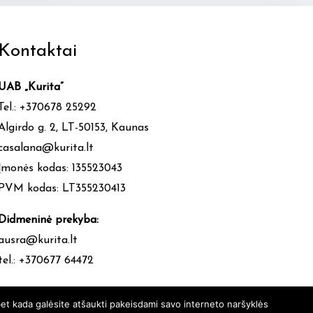
Kontaktai
UAB „Kurita”
Tel.: +370678 25292
Algirdo g. 2, LT-50153, Kaunas
casalana@kurita.lt
Įmonės kodas: 135523043
PVM kodas: LT355230413
Didmeninė prekyba:
ausra@kurita.lt
tel.: +370677 64472
et kada galėsite atšaukti pakeisdami savo interneto naršyklės