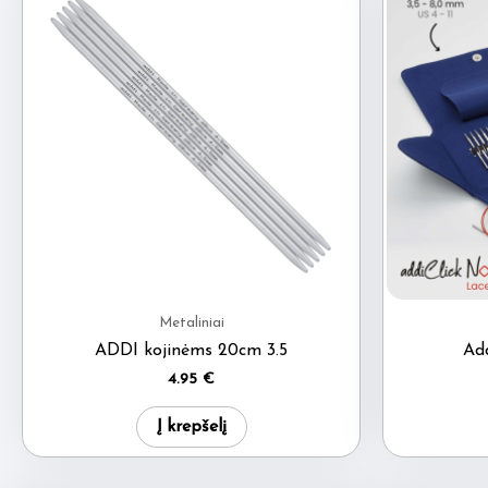
Metaliniai
ADDI kojinėms 20cm 3.5
Add
4.95
€
Į krepšelį