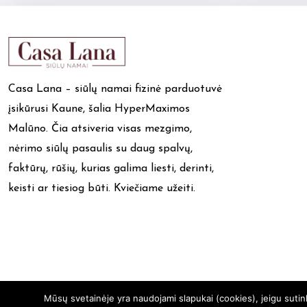
Casa Lana – siūlų namai fizinė parduotuvė
įsikūrusi Kaune, šalia HyperMaximos
Malūno. Čia atsiveria visas mezgimo,
nėrimo siūlų pasaulis su daug spalvų,
faktūrų, rūšių, kurias galima liesti, derinti,
keisti ar tiesiog būti. Kviečiame užeiti.
Mūsų svetainėje yra naudojami slapukai (cookies), jeigu suti