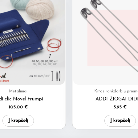
Metaliniai
Kitos rankdarbių priem
i clic Novel trumpi
ADDI ŽIOGAI DID
105.00
€
5.95
€
Į krepšelį
Į krepšelį