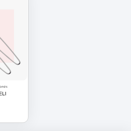
onės
ELI