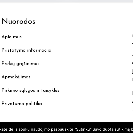
Nuorodos
Apie mus
Pristatymo informacija
Prekių grąžinimas
Apmokėjimas
Pirkimo sąlygos ir taisyklės
Privatumo politika
nkate dėl slapukų naudojimo paspauskite "Sutinku" Savo duotą sutikimą b