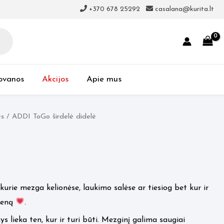
+370 678 25292
casalana@kurita.lt
ovanos
Akcijos
Apie mus
ės
/ ADDI ToGo širdelė didelė
, kurie mezga kelionėse, laukimo salėse ar tiesiog bet kur ir
ieną
.
 lieka ten, kur ir turi būti. Mezginį galima saugiai