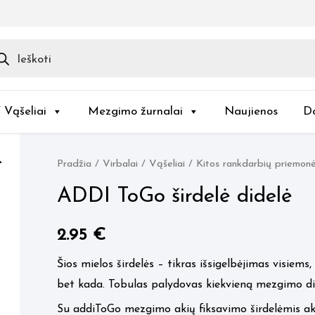
ducts
rch
/ Vąšeliai
Mezgimo žurnalai
Naujienos
D
Pradžia
/
Virbalai / Vąšeliai
/
Kitos rankdarbių priemon
ADDI ToGo širdelė didelė
2.95
€
Šios mielos širdelės – tikras išsigelbėjimas visiems
bet kada. Tobulas palydovas kiekvieną mezgimo d
Su addiToGo mezgimo akių fiksavimo širdelėmis akys