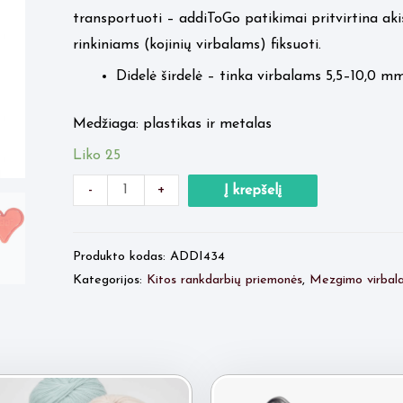
transportuoti – addiToGo patikimai pritvirtina akis 
rinkiniams (kojinių virbalams) fiksuoti.
Didelė širdelė – tinka virbalams 5,5–10,0 m
Medžiaga: plastikas ir metalas
Liko 25
Minus
produkto
Plus
-
+
Į krepšelį
Quantity
kiekis:
Quantity
ADDI
Produkto kodas:
ADDI434
ToGo
Kategorijos:
Kitos rankdarbių priemonės
,
Mezgimo virbala
širdelė
didelė