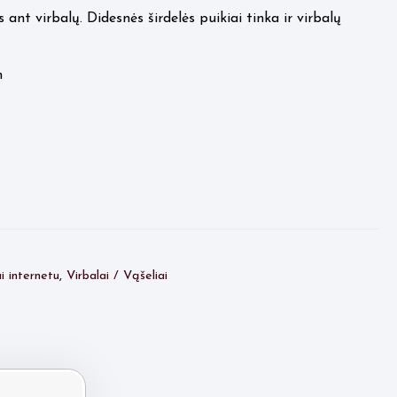
ant virbalų. Didesnės širdelės puikiai tinka ir virbalų
m
i internetu
,
Virbalai / Vąšeliai