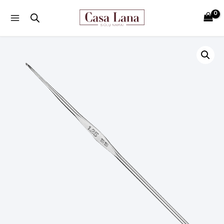
Main
Menu