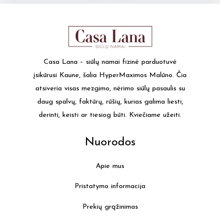
multiple
multi
variants.
varia
The
The
options
optio
may
may
Casa Lana – siūlų namai fizinė parduotuvė
be
be
įsikūrusi Kaune, šalia HyperMaximos Malūno. Čia
chosen
chos
atsiveria visas mezgimo, nėrimo siūlų pasaulis su
on
on
daug spalvų, faktūrų, rūšių, kurias galima liesti,
the
the
derinti, keisti ar tiesiog būti. Kviečiame užeiti.
product
produ
page
page
Nuorodos
Apie mus
Pristatymo informacija
Prekių grąžinimas