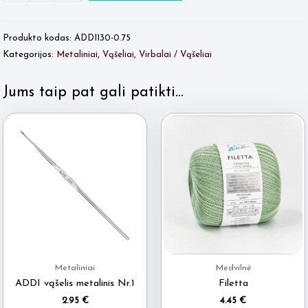
Quantity
kiekis:
Quantity
ADDI
Produkto kodas:
ADDI130-0.75
vąšelis
Kategorijos:
Metaliniai
,
Vąšeliai
,
Virbalai / Vąšeliai
metalinis
Nr.0.75
Jums taip pat gali patikti…
Metaliniai
Medvilnė
ADDI vąšelis metalinis Nr.1
Filetta
2.95
€
4.45
€