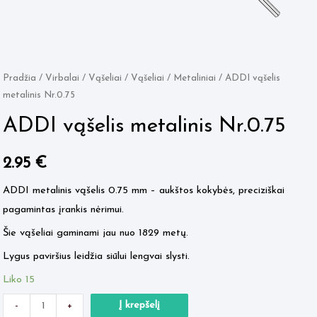
Pradžia
/
Virbalai / Vąšeliai
/
Vąšeliai
/
Metaliniai
/ ADDI vąšelis
metalinis Nr.0.75
ADDI vąšelis metalinis Nr.0.75
2.95
€
ADDI metalinis vąšelis 0.75 mm – aukštos kokybės, preciziškai
pagamintas įrankis nėrimui.
Šie vąšeliai gaminami jau nuo 1829 metų.
Lygus paviršius leidžia siūlui lengvai slysti.
Liko 15
Minus
produkto
Plus
Į krepšelį
-
+