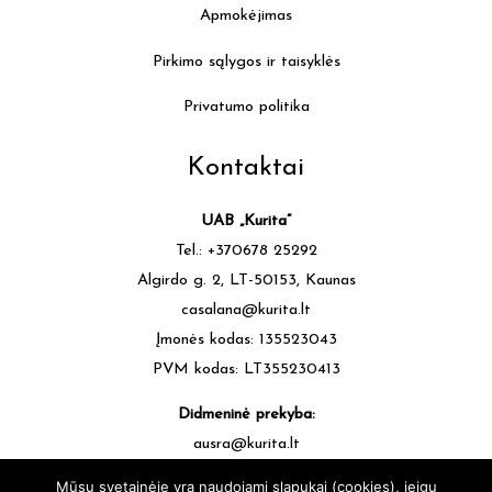
Apmokėjimas
Pirkimo sąlygos ir taisyklės
Privatumo politika
Kontaktai
UAB „Kurita”
Tel.: +370678 25292
Algirdo g. 2, LT-50153, Kaunas
casalana@kurita.lt
Įmonės kodas: 135523043
PVM kodas: LT355230413
Didmeninė prekyba:
ausra@kurita.lt
tel.: +370677 64472
Mūsų svetainėje yra naudojami slapukai (cookies), jeigu