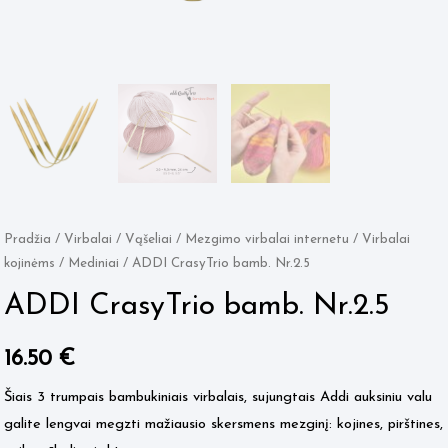
Pradžia
/
Virbalai / Vąšeliai
/
Mezgimo virbalai internetu
/
Virbalai
kojinėms
/
Mediniai
/ ADDI CrasyTrio bamb. Nr.2.5
ADDI CrasyTrio bamb. Nr.2.5
16.50
€
Šiais 3 trumpais bambukiniais virbalais, sujungtais Addi auksiniu valu
galite lengvai megzti mažiausio skersmens mezginį: kojines, pirštines,