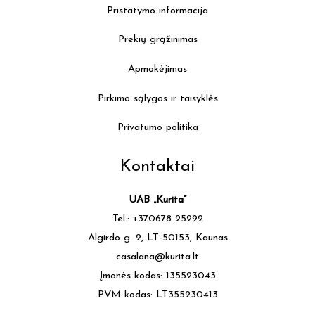
Pristatymo informacija
Prekių grąžinimas
Apmokėjimas
Pirkimo sąlygos ir taisyklės
Privatumo politika
Kontaktai
UAB „Kurita”
Tel.: +370678 25292
Algirdo g. 2, LT-50153, Kaunas
casalana@kurita.lt
Įmonės kodas: 135523043
PVM kodas: LT355230413