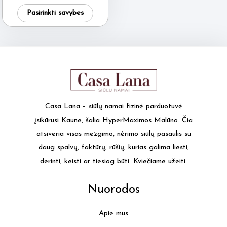
price
price
page
page
This
was:
is:
Pasirinkti savybes
7.95 €.
4.95 €.
product
has
multiple
variants.
The
options
may
Casa Lana – siūlų namai fizinė parduotuvė
be
įsikūrusi Kaune, šalia HyperMaximos Malūno. Čia
chosen
atsiveria visas mezgimo, nėrimo siūlų pasaulis su
on
daug spalvų, faktūrų, rūšių, kurias galima liesti,
the
derinti, keisti ar tiesiog būti. Kviečiame užeiti.
product
page
Nuorodos
Apie mus