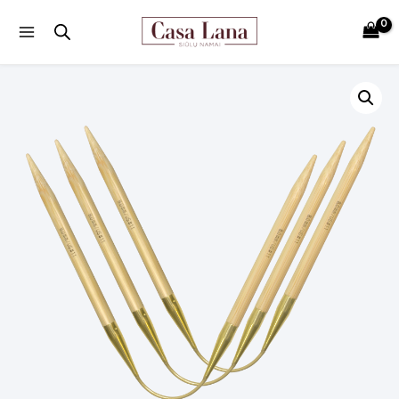
Main
Menu