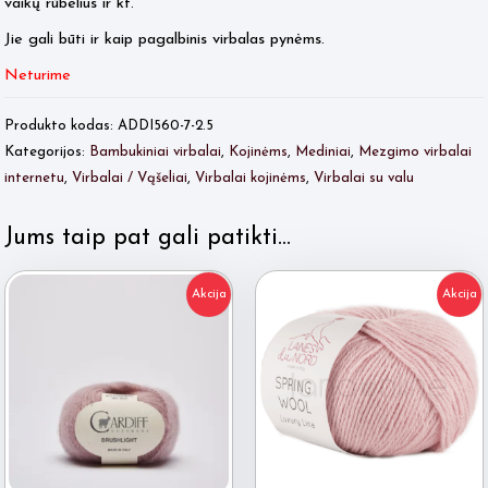
vaikų rūbelius ir kt.
Jie gali būti ir kaip pagalbinis virbalas pynėms.
Neturime
Produkto kodas:
ADDI560-7-2.5
Kategorijos:
Bambukiniai virbalai
,
Kojinėms
,
Mediniai
,
Mezgimo virbalai
internetu
,
Virbalai / Vąšeliai
,
Virbalai kojinėms
,
Virbalai su valu
Jums taip pat gali patikti…
Akcija
Akcija