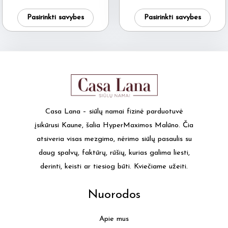
price
price
page
This
This
was:
is:
Pasirinkti savybes
Pasirinkti savybes
6.45 €.
5.45 €.
product
produ
has
has
multiple
multi
variants.
varia
The
The
options
optio
may
may
Casa Lana – siūlų namai fizinė parduotuvė
be
be
įsikūrusi Kaune, šalia HyperMaximos Malūno. Čia
chosen
chos
atsiveria visas mezgimo, nėrimo siūlų pasaulis su
on
on
daug spalvų, faktūrų, rūšių, kurias galima liesti,
the
the
derinti, keisti ar tiesiog būti. Kviečiame užeiti.
product
produ
page
page
Nuorodos
Apie mus