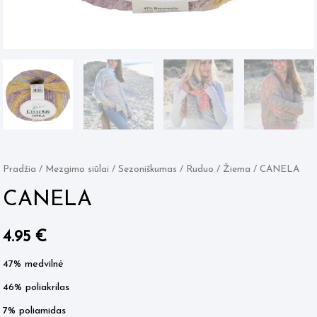
Pradžia
/
Mezgimo siūlai
/
Sezoniškumas
/
Ruduo / Žiema
/ CANELA
CANELA
4.95
€
47% medvilnė
46% poliakrilas
7% poliamidas