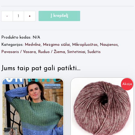
Minus
produkto
Plus
Į krepšelį
-
+
Quantity
kiekis:
Quantity
CANELA
Produkto kodas:
N/A
Kategorijos:
Medvilnė
,
Mezgimo siūlai
,
Mikropluoštas
,
Naujienos
,
Pavasaris / Vasara
,
Ruduo / Žiema
,
Sintetiniai
,
Sudėtis
Jums taip pat gali patikti…
Akcija