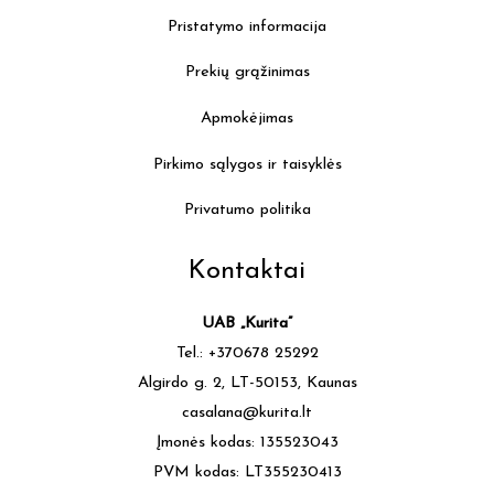
Pristatymo informacija
Prekių grąžinimas
Apmokėjimas
Pirkimo sąlygos ir taisyklės
Privatumo politika
Kontaktai
UAB „Kurita”
Tel.: +370678 25292
Algirdo g. 2, LT-50153, Kaunas
casalana@kurita.lt
Įmonės kodas: 135523043
PVM kodas: LT355230413