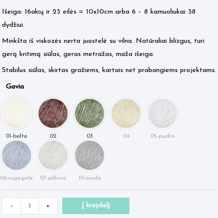
7.50 €.
4.95 €.
Išeiga: 16akių ir 23 eilės = 10x10cm arba 6 – 8 kamuoliukai 38
dydžiui.
Minkšta iš viskozės nerta juostelė su vilna. Natūraliai blizgus, turi
gerą kritimą siūlas, geras metražas, maža išeiga.
Stabilus siūlas, skirtas gražiems, kartais net prabangiems projektams.
Gavia
Minus
produkto
Plus
Į krepšelį
-
+
Quantity
kiekis:
Quantity