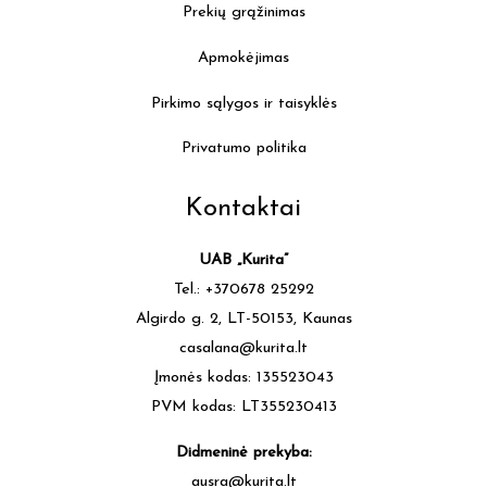
Prekių grąžinimas
Apmokėjimas
Pirkimo sąlygos ir taisyklės
Privatumo politika
Kontaktai
UAB „Kurita”
Tel.: +370678 25292
Algirdo g. 2, LT-50153, Kaunas
casalana@kurita.lt
Įmonės kodas: 135523043
PVM kodas: LT355230413
Didmeninė prekyba:
ausra@kurita.lt