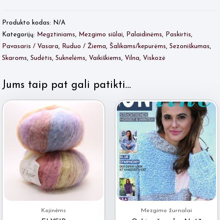
Gavia
Produkto kodas:
N/A
Kategorijų:
Megztiniams
,
Mezgimo siūlai
,
Palaidinėms
,
Paskirtis
,
Pavasaris / Vasara
,
Ruduo / Žiema
,
Šalikams/kepurėms
,
Sezoniškumas
,
Skaroms
,
Sudėtis
,
Suknelėms
,
Vaikiškiems
,
Vilna
,
Viskozė
Jums taip pat gali patikti…
Kojinėms
Mezgimo žurnalai