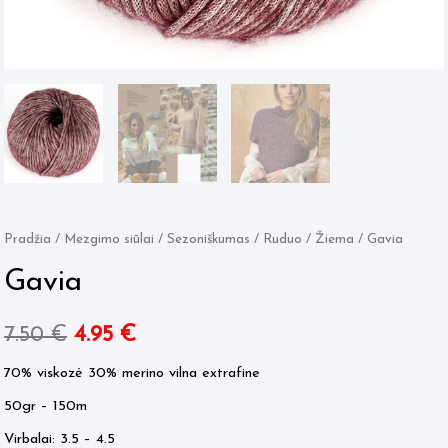
Pradžia
/
Mezgimo siūlai
/
Sezoniškumas
/
Ruduo / Žiema
/ Gavia
Gavia
Original
Current
7.50
€
4.95
€
price
price
70% viskozė 30% merino vilna extrafine
50gr – 150m
was:
is:
Virbalai: 3.5 – 4.5