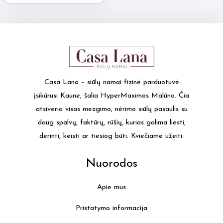
has
multiple
variants.
The
options
may
Casa Lana – siūlų namai fizinė parduotuvė
be
įsikūrusi Kaune, šalia HyperMaximos Malūno. Čia
chosen
atsiveria visas mezgimo, nėrimo siūlų pasaulis su
on
daug spalvų, faktūrų, rūšių, kurias galima liesti,
the
derinti, keisti ar tiesiog būti. Kviečiame užeiti.
product
page
Nuorodos
Apie mus
Pristatymo informacija