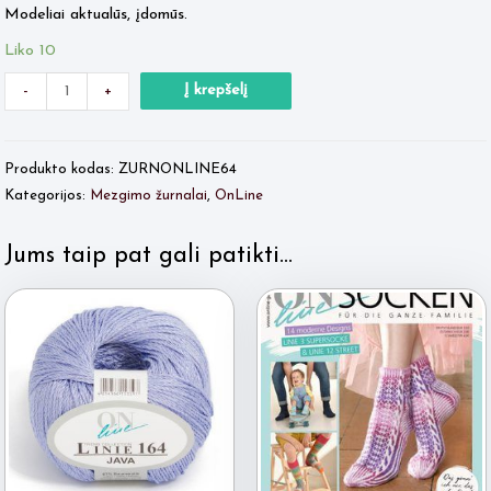
Modeliai aktualūs, įdomūs.
Liko 10
Minus
produkto
Plus
Į krepšelį
-
+
Quantity
kiekis:
Quantity
OnLine
Produkto kodas:
ZURNONLINE64
Nr.64
Kategorijos:
Mezgimo žurnalai
,
OnLine
Jums taip pat gali patikti…