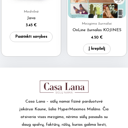
Medvilnė
Java
Mezgimo žurnalai
3.45
€
OnLine žurnalas KOJINES
This
Pasirinkti savybes
4.50
€
product
has
Į krepšelį
multiple
variants.
The
options
may
be
Casa Lana – siūlų namai fizinė parduotuvė
chosen
įsikūrusi Kaune, šalia HyperMaximos Malūno. Čia
on
atsiveria visas mezgimo, nėrimo siūlų pasaulis su
the
daug spalvų, faktūrų, rūšių, kurias galima liesti,
product