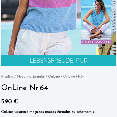
Pradžia
/
Mezgimo žurnalai
/
OnLine
/ OnLine Nr.64
OnLine Nr.64
5.90
€
OnLine vasarinis megztos mados žurnalas su schemomis.