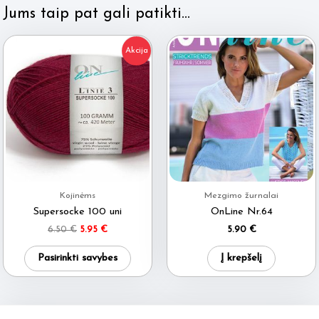
Jums taip pat gali patikti…
Akcija
Kojinėms
Mezgimo žurnalai
Supersocke 100 uni
OnLine Nr.64
Original
Current
6.50
€
5.95
€
5.90
€
price
price
This
was:
is:
Pasirinkti savybes
Į krepšelį
6.50 €.
5.95 €.
product
has
multiple