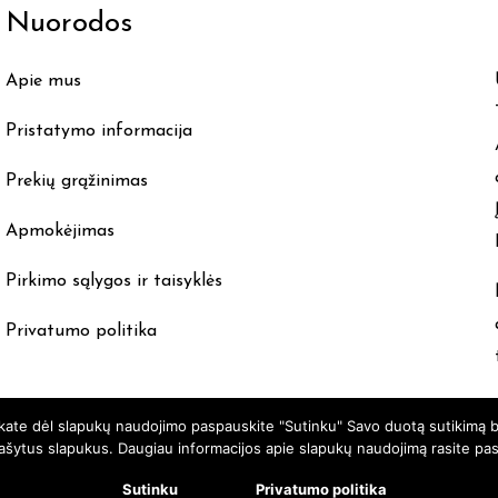
Nuorodos
Apie mus
Pristatymo informacija
Prekių grąžinimas
Apmokėjimas
Pirkimo sąlygos ir taisyklės
Privatumo politika
nkate dėl slapukų naudojimo paspauskite "Sutinku" Savo duotą sutikimą b
rašytus slapukus. Daugiau informacijos apie slapukų naudojimą rasite pa
 Siūlų Namai Kaune - Visos teisės saugomos © 2025 | sukūrė:
s
Sutinku
Privatumo politika