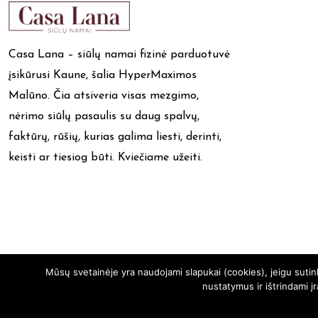
Casa Lana – siūlų namai fizinė parduotuvė
įsikūrusi Kaune, šalia HyperMaximos
Malūno. Čia atsiveria visas mezgimo,
nėrimo siūlų pasaulis su daug spalvų,
faktūrų, rūšių, kurias galima liesti, derinti,
keisti ar tiesiog būti. Kviečiame užeiti.
Mūsų svetainėje yra naudojami slapukai (cookies), jeigu suti
nustatymus ir ištrindami į
casalana.lt -