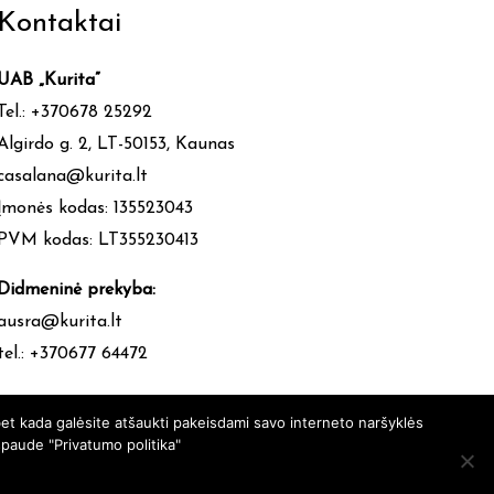
Kontaktai
UAB „Kurita”
Tel.: +370678 25292
Algirdo g. 2, LT-50153, Kaunas
casalana@kurita.lt
Įmonės kodas: 135523043
PVM kodas: LT355230413
Didmeninė prekyba:
ausra@kurita.lt
tel.: +370677 64472
et kada galėsite atšaukti pakeisdami savo interneto naršyklės
spaude "Privatumo politika"
vetainesideja.lt