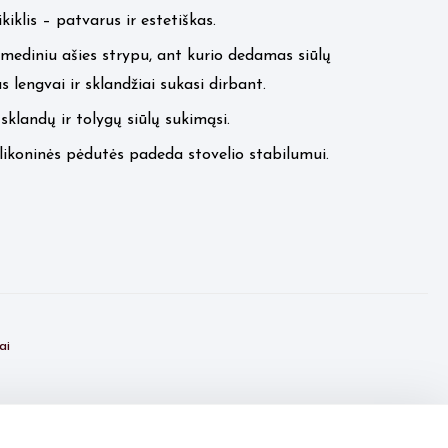
iklis – patvarus ir estetiškas.
 mediniu ašies strypu, ant kurio dedamas siūlų
 lengvai ir sklandžiai sukasi dirbant.
 sklandų ir tolygų siūlų sukimąsi.
ikoninės pėdutės padeda stovelio stabilumui.
ai