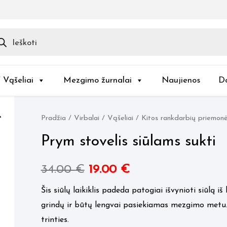
ducts
rch
/ Vąšeliai
Mezgimo žurnalai
Naujienos
D
Pradžia
/
Virbalai / Vąšeliai
/
Kitos rankdarbių priemon
Prym stovelis siūlams sukti
Original
Current
34.00
€
19.00
€
price
price
Šis siūlų laikiklis padeda patogiai išvynioti siūlą i
grindų ir būtų lengvai pasiekiamas mezgimo metu. 
was:
is:
trinties.