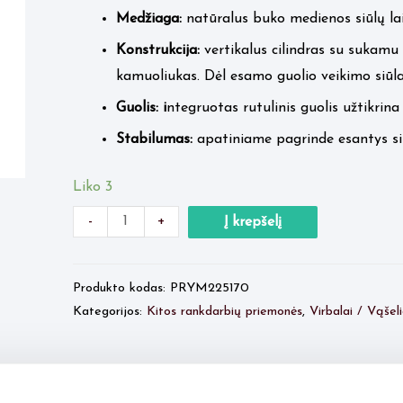
34.00 €.
19.00 €.
Medžiaga:
natūralus buko medienos siūlų laik
Konstrukcija:
vertikalus cilindras su sukamu
kamuoliukas. Dėl esamo guolio veikimo siūlas
Guolis:
i
ntegruotas rutulinis guolis užtikrina
Stabilumas:
apatiniame pagrinde esantys sil
Liko 3
Minus
produkto
Plus
-
+
Į krepšelį
Quantity
kiekis:
Quantity
Prym
Produkto kodas:
PRYM225170
stovelis
Kategorijos:
Kitos rankdarbių priemonės
,
Virbalai / Vąšeli
siūlams
sukti