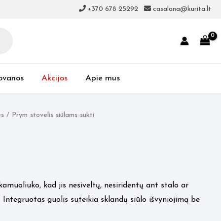
+370 678 25292
casalana@kurita.lt
ovanos
Akcijos
Apie mus
ės
/ Prym stovelis siūlams sukti
š kamuoliuko, kad jis nesiveltų, nesiridentų ant stalo ar
Integruotas guolis suteikia sklandų siūlo išvyniojimą be