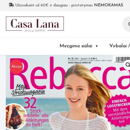
Užsisakant už 60€ ir daugiau - pristatymas
NEMOKAMAS
Pro
sea
Mezgimo siūlai
Virbalai 
Akcija