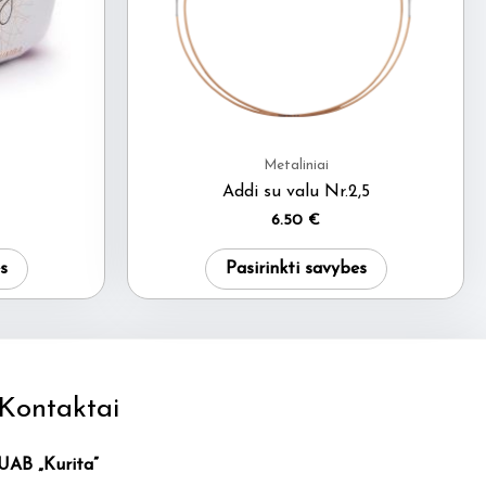
Metaliniai
Addi su valu Nr.2,5
rrent
6.50
€
ice
This
This
s
Pasirinkti savybes
95 €.
product
product
has
has
multiple
multiple
variants.
variants.
Kontaktai
The
The
options
options
UAB „Kurita”
may
may