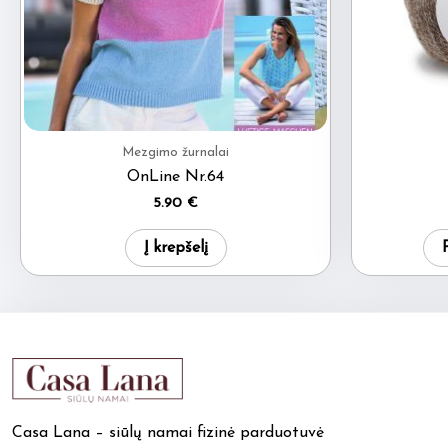
Mezgimo žurnalai
OnLine Nr.64
5.90
€
Į krepšelį
Casa Lana – siūlų namai fizinė parduotuvė