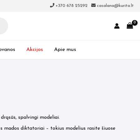
+370 678 25292
casalana@kurita.lt
ovanos
Akcijos
Apie mus
drąsūs, spalvingi modeliai.
os mados diktatoriai – tokius modelius rasite šiuose