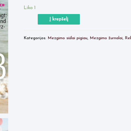
5.80 €.
4.95 €.
Liko 1
produkto
Į krepšelį
kiekis:
Rebecca
Kategorijos:
Mezgimo siūlai pigiau
,
Mezgimo žurnalai
,
Re
Nr.70