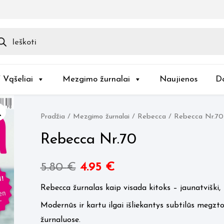
ducts
rch
/ Vąšeliai
Mezgimo žurnalai
Naujienos
D
Pradžia
/
Mezgimo žurnalai
/
Rebecca
/ Rebecca Nr.70
Rebecca Nr.70
Original
Current
5.80
€
4.95
€
price
price
Rebecca žurnalas kaip visada kitoks – jaunatviški, 
Modernūs ir kartu ilgai išliekantys subtilūs megzt
was:
is:
žurnaluose.