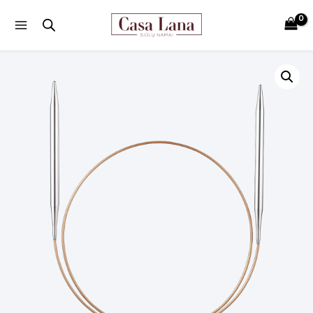
Main
Menu