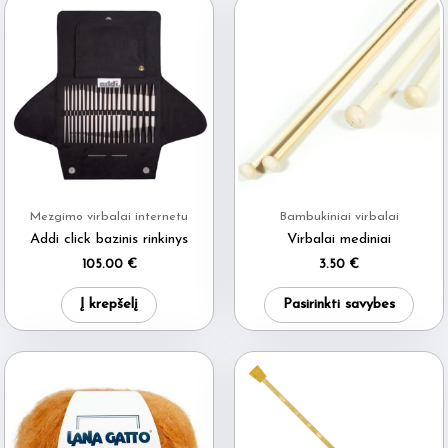
Mezgimo virbalai internetu
Bambukiniai virbalai
Addi click bazinis rinkinys
Virbalai mediniai
105.00
€
3.50
€
This
Į krepšelį
Pasirinkti savybes
produ
has
multi
varia
The