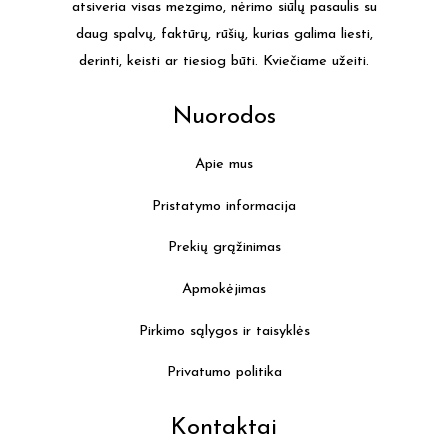
atsiveria visas mezgimo, nėrimo siūlų pasaulis su
on
daug spalvų, faktūrų, rūšių, kurias galima liesti,
the
derinti, keisti ar tiesiog būti. Kviečiame užeiti.
product
page
Nuorodos
Apie mus
Pristatymo informacija
Prekių grąžinimas
Apmokėjimas
Pirkimo sąlygos ir taisyklės
Privatumo politika
Kontaktai