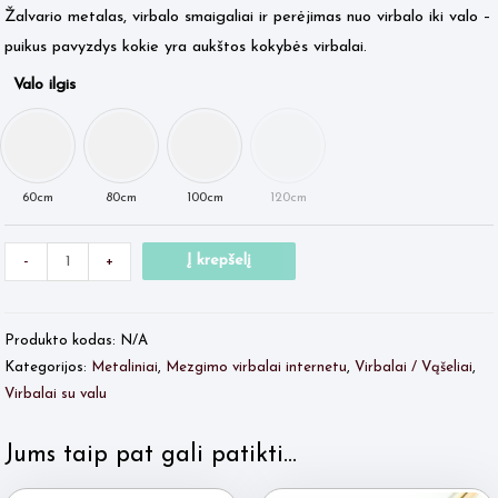
Žalvario metalas, virbalo smaigaliai ir perėjimas nuo virbalo iki valo –
puikus pavyzdys kokie yra aukštos kokybės virbalai.
Valo ilgis
Minus
produkto
Plus
Į krepšelį
-
+
Quantity
kiekis:
Quantity
ADDI
Produkto kodas:
N/A
su
Kategorijos:
Metaliniai
,
Mezgimo virbalai internetu
,
Virbalai / Vąšeliai
,
valu
Virbalai su valu
Nr.8
Jums taip pat gali patikti…