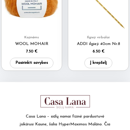
optio
may
be
chos
on
Kojinėms
Ilgieji virbalai
the
WOOL MOHAIR
ADDI ilgieji 40cm Nr.8
produ
7.50
€
6.50
€
page
This
Pasirinkti savybes
Į krepšelį
product
has
multiple
variants.
The
options
may
Casa Lana – siūlų namai fizinė parduotuvė
be
įsikūrusi Kaune, šalia HyperMaximos Malūno. Čia
chosen