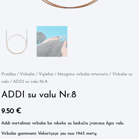
Pradžia
/
Virbalai / Vąšeliai
/
Mezgimo virbalai internetu
/
Virbalai su
valu
/ ADDI su valu Nr.8
ADDI su valu Nr.8
9.50
€
Addi metaliniai virbalai be nikelio su lanksčiu įvairaus ilgio valu.
Virbalai gaminami Vokietijoje jau nuo 1945 metų.