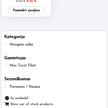
Original
Current
9.50
€
8.50
€
price
price
This
was:
is:
Pasirinkti savybes
9.50 €.
8.50 €.
product
has
multiple
variants.
Kategorija
The
Mezgimo siūlai
options
may
Gamintojas
be
Miss Tricot Filati
chosen
on
Sezoniškumas
the
product
Pavasaris / Vasara
page
Su nuolaida!
Show out of stock products