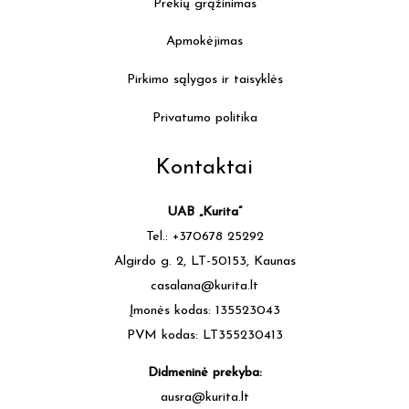
Prekių grąžinimas
Apmokėjimas
Pirkimo sąlygos ir taisyklės
Privatumo politika
Kontaktai
UAB „Kurita”
Tel.: +370678 25292
Algirdo g. 2, LT-50153, Kaunas
casalana@kurita.lt
Įmonės kodas: 135523043
PVM kodas: LT355230413
Didmeninė prekyba:
ausra@kurita.lt