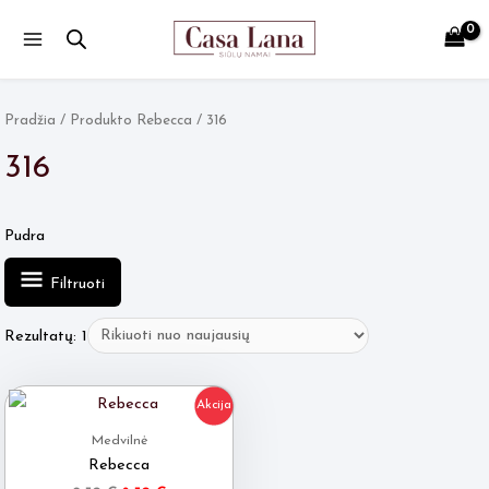
Main
Menu
Pradžia
/ Produkto Rebecca / 316
316
Pudra
Filtruoti
Rezultatų: 1
Akcija
Medvilnė
Rebecca