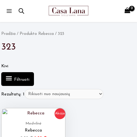
Main
Menu
Pradžia
/ Produkto Rebecca / 323
323
Kivi
Filtruoti
Rezultatų: 1
Akcija
Medvilnė
Rebecca