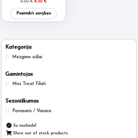
Original
Current
9.50
€
8.50
€
price
price
This
was:
is:
Pasirinkti savybes
9.50 €.
8.50 €.
product
has
multiple
variants.
Kategorija
The
Mezgimo siūlai
options
may
Gamintojas
be
Miss Tricot Filati
chosen
on
Sezoniškumas
the
product
Pavasaris / Vasara
page
Su nuolaida!
Show out of stock products