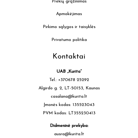
Prekių grąžinimas
Apmokėjimas
Pirkimo sąlygos ir taisyklės
Privatumo politika
Kontaktai
UAB „Kurita”
Tel.: +370678 25292
Algirdo g. 2, LT-50153, Kaunas
casalana@kurita.lt
Įmonės kodas: 135523043
PVM kodas: LT355230413
Didmeninė prekyba:
ausra@kurita.lt