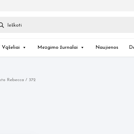
ducts
rch
/ Vąšeliai
Mezgimo žurnalai
Naujienos
D
kto Rebecca / 372