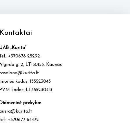
Kontaktai
UAB „Kurita”
Tel.: +370678 25292
Algirdo g. 2, LT-50153, Kaunas
casalana@kurita.lt
Įmonės kodas: 135523043
PVM kodas: LT355230413
Didmeninė prekyba:
ausra@kurita.lt
tel.: +370677 64472