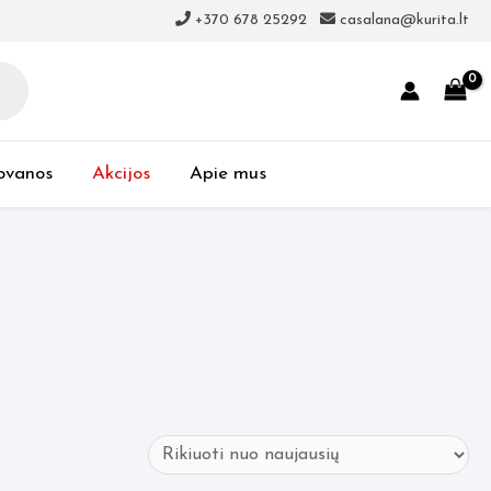
+370 678 25292
casalana@kurita.lt
ovanos
Akcijos
Apie mus