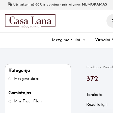
Užsisakant už 60€ ir daugiau - pristatymas
NEMOKAMAS
Pro
sea
Mezgimo siūlai
Virbalai 
Pradžia
/ Produ
Kategorija
372
Mezgimo siūlai
Gamintojas
Terakota
Miss Tricot Filati
Rezultatų: 1