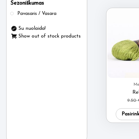
Sezoniškumas
Pavasaris / Vasara
Su nuolaida!
Show out of stock products
Me
Re
9.50
Pasirin