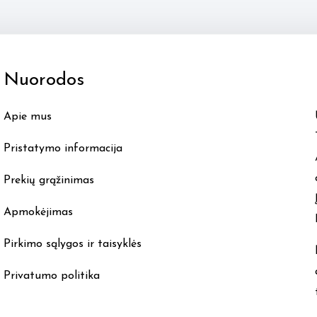
variants.
The
options
Nuorodos
may
be
Apie mus
chosen
on
Pristatymo informacija
the
product
Prekių grąžinimas
page
Apmokėjimas
Pirkimo sąlygos ir taisyklės
Privatumo politika