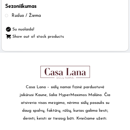
Sezoniškumas
the
product
Ruduo / Žiema
page
Su nuolaida!
Show out of stock products
Casa Lana – siūlų namai fizinė parduotuvė
įsikūrusi Kaune, šalia HyperMaximos Malūno. Čia
atsiveria visas mezgimo, nėrimo siūlų pasaulis su
daug spalvų, faktūrų, rūšių, kurias galima liesti,
derinti, keisti ar tiesiog būti. Kviečiame užeiti.