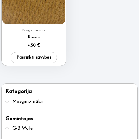
Megztiniams
Rivera
4.50
€
This
Pasirinkti savybes
product
has
multiple
variants.
Kategorija
The
Mezgimo siūlai
options
may
Gamintojas
be
G-B Wolle
chosen
on