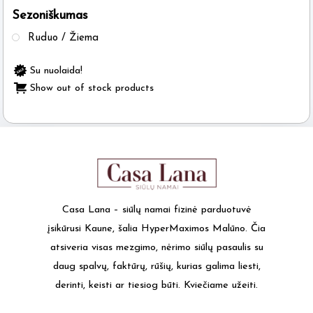
Sezoniškumas
the
product
Ruduo / Žiema
page
Su nuolaida!
Show out of stock products
Casa Lana – siūlų namai fizinė parduotuvė
įsikūrusi Kaune, šalia HyperMaximos Malūno. Čia
atsiveria visas mezgimo, nėrimo siūlų pasaulis su
daug spalvų, faktūrų, rūšių, kurias galima liesti,
derinti, keisti ar tiesiog būti. Kviečiame užeiti.