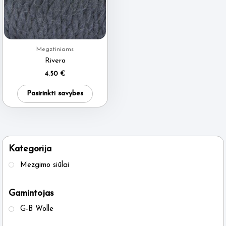
Megztiniams
Rivera
4.50
€
This
Pasirinkti savybes
product
has
multiple
variants.
Kategorija
The
Mezgimo siūlai
options
may
Gamintojas
be
G-B Wolle
chosen
on