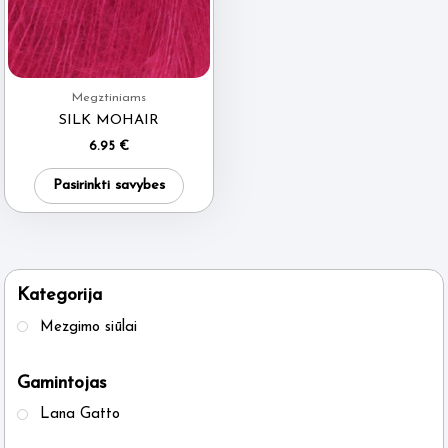
Megztiniams
SILK MOHAIR
6.95
€
This
Pasirinkti savybes
product
has
multiple
variants.
Kategorija
The
Mezgimo siūlai
options
may
Gamintojas
be
Lana Gatto
chosen
on