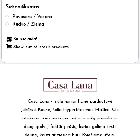
Sezoniškumas
the
product
Pavasaris / Vasara
page
Ruduo / Žiema
Su nuolaida!
Show out of stock products
Casa Lana – siūlų namai fizinė parduotuvė
įsikūrusi Kaune, šalia HyperMaximos Malūno. Čia
atsiveria visas mezgimo, nėrimo siūlų pasaulis su
daug spalvų, faktūrų, rūšių, kurias galima liesti,
derinti, keisti ar tiesiog būti. Kviečiame užeiti.