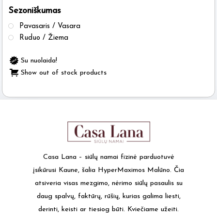
Sezoniškumas
the
product
Pavasaris / Vasara
page
Ruduo / Žiema
Su nuolaida!
Show out of stock products
Casa Lana – siūlų namai fizinė parduotuvė
įsikūrusi Kaune, šalia HyperMaximos Malūno. Čia
atsiveria visas mezgimo, nėrimo siūlų pasaulis su
daug spalvų, faktūrų, rūšių, kurias galima liesti,
derinti, keisti ar tiesiog būti. Kviečiame užeiti.