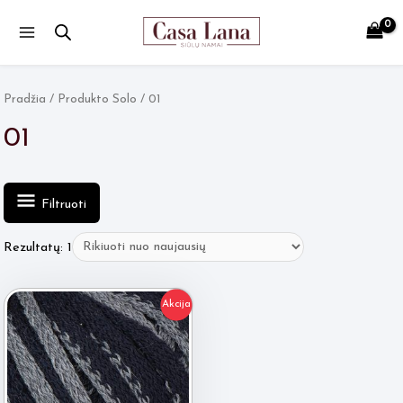
Main
Menu
Pradžia
/ Produkto Solo / 01
01
Filtruoti
Rezultatų: 1
Akcija