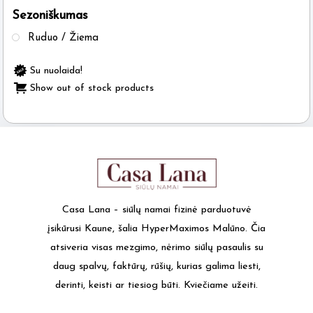
Sezoniškumas
the
product
Ruduo / Žiema
page
Su nuolaida!
Show out of stock products
Casa Lana – siūlų namai fizinė parduotuvė
įsikūrusi Kaune, šalia HyperMaximos Malūno. Čia
atsiveria visas mezgimo, nėrimo siūlų pasaulis su
daug spalvų, faktūrų, rūšių, kurias galima liesti,
derinti, keisti ar tiesiog būti. Kviečiame užeiti.