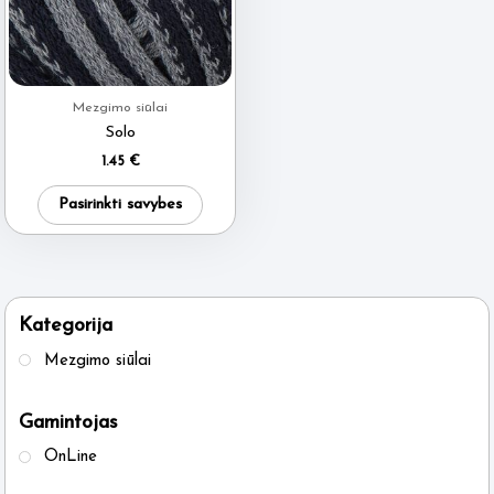
Mezgimo siūlai
Solo
1.45
€
This
Pasirinkti savybes
product
has
multiple
variants.
Kategorija
The
Mezgimo siūlai
options
may
Gamintojas
be
OnLine
chosen
on