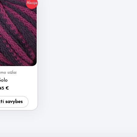
Akcija
mo siūlai
Solo
.45
€
This
kti savybes
product
has
multiple
variants.