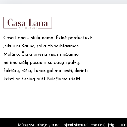
Casa Lana – siūlų namai fizinė parduotuvė
įsikūrusi Kaune, šalia HyperMaximos
Malūno. Čia atsiveria visas mezgimo,
nėrimo siūlų pasaulis su daug spalvų,
faktūrų, rūšių, kurias galima liesti, derinti,
keisti ar tiesiog būti. Kviečiame užeiti.
Mūsų svetainėje yra naudojami slapukai (cookies), jeigu suti