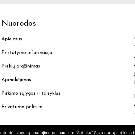
The
options
Nuorodos
may
be
Apie mus
chosen
on
Pristatymo informacija
the
product
Prekių grąžinimas
page
Apmokėjimas
Pirkimo sąlygos ir taisyklės
Privatumo politika
nkate dėl slapukų naudojimo paspauskite "Sutinku" Savo duotą sutikimą b