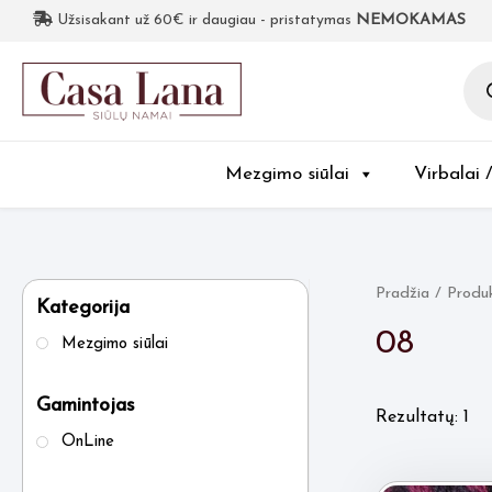
Užsisakant už 60€ ir daugiau - pristatymas
NEMOKAMAS
Pro
sea
Mezgimo siūlai
Virbalai 
Pradžia
/ Produk
Kategorija
08
Mezgimo siūlai
Gamintojas
Rezultatų: 1
OnLine