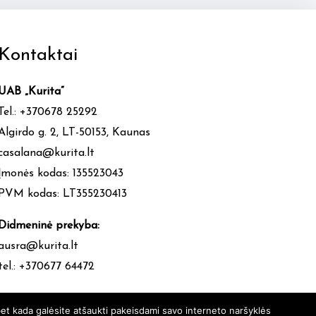
Kontaktai
UAB „Kurita”
Tel.: +370678 25292
Algirdo g. 2, LT-50153, Kaunas
casalana@kurita.lt
Įmonės kodas: 135523043
PVM kodas: LT355230413
Didmeninė prekyba:
ausra@kurita.lt
tel.: +370677 64472
et kada galėsite atšaukti pakeisdami savo interneto naršyklės