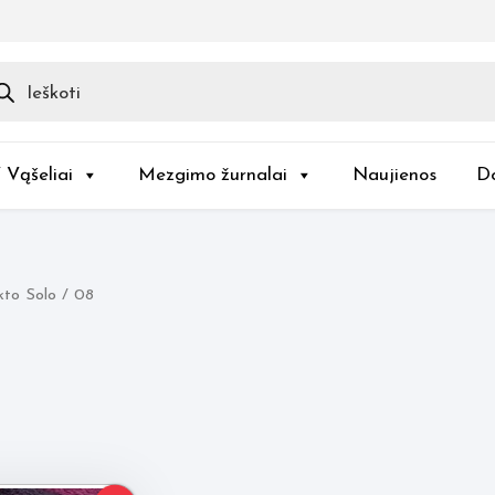
ducts
rch
/ Vąšeliai
Mezgimo žurnalai
Naujienos
D
to Solo / 08