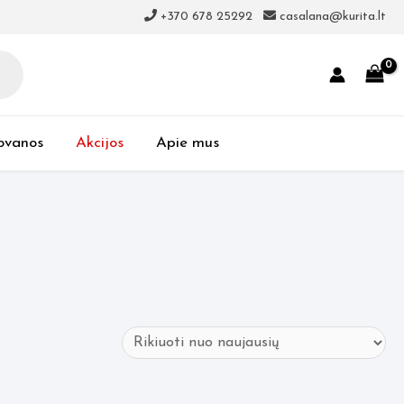
+370 678 25292
casalana@kurita.lt
ovanos
Akcijos
Apie mus