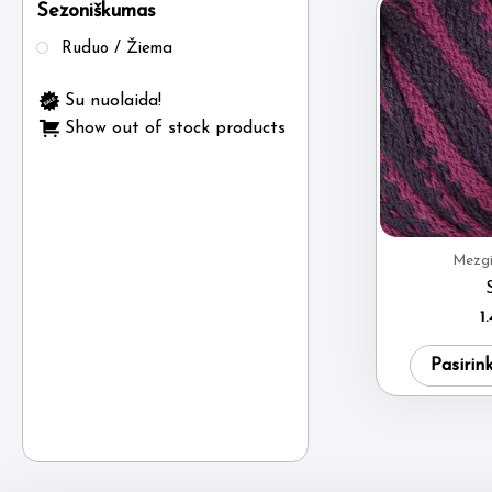
Sezoniškumas
Ruduo / Žiema
Su nuolaida!
Show out of stock products
Mezgi
1
Pasirin