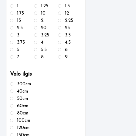
1
1.25
1.5
1.75
10
12
15
2
2.25
2.5
20
25
3
3.25
3.5
3.75
4
4.5
5
5.5
6
7
8
9
Valo ilgis
300cm
40cm
50cm
60cm
80cm
100cm
120cm
150cm