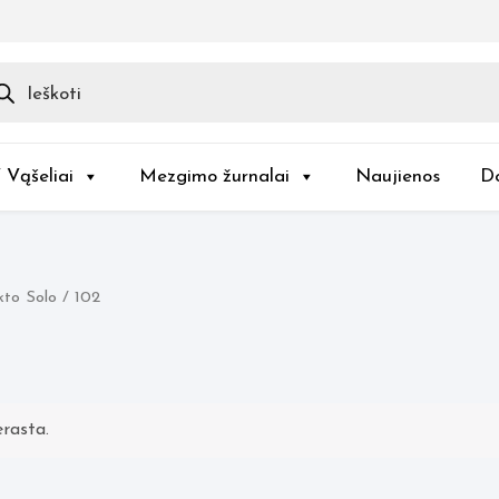
ducts
rch
/ Vąšeliai
Mezgimo žurnalai
Naujienos
D
to Solo / 102
rasta.