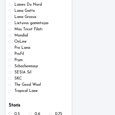
Laines Du Nord
Lana Gatto
Lana Grossa
Lietuvos gamintojas
Miss Tricot Filati
Mondial
OnLine
Pro Lana
ProFil
Prym
Schachenmayr
SESIA Srl
SKC
The Good Wool
Tropical Lane
Storis
0.5
0.6
0.75