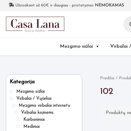
Užsisakant už 60€ ir daugiau - pristatymas
NEMOKAMAS
Pro
sea
Mezgimo siūlai
Virbalai 
Pradžia
/ Produk
Kategorija
102
Mezgimo siūlai
Virbalai / Vąšeliai
Mezgimo virbalai internetu
Produktų ne
Virbalai kojinėms
Karboniniai
Mediniai