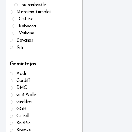
Su rankenėle
Mezgimo žurnalai
OnLine
Rebecca
Vaikams
Dovanos
Kiti
Gamintojas
Addi
Cardiff
DMC
G-B Wolle
Gedifra
GGH
Gründl
KnitPro
Kremke