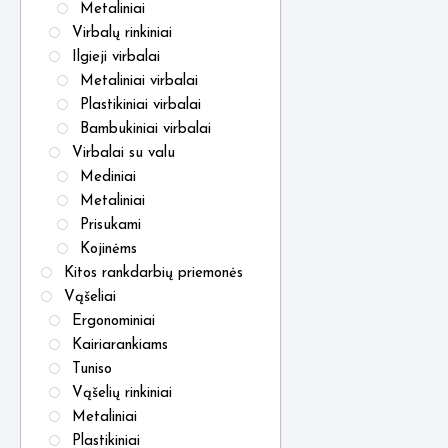
Metaliniai
Virbalų rinkiniai
Ilgieji virbalai
Metaliniai virbalai
Plastikiniai virbalai
Bambukiniai virbalai
Virbalai su valu
Mediniai
Metaliniai
Prisukami
Kojinėms
Kitos rankdarbių priemonės
Vąšeliai
Ergonominiai
Kairiarankiams
Tuniso
Vąšelių rinkiniai
Metaliniai
Plastikiniai