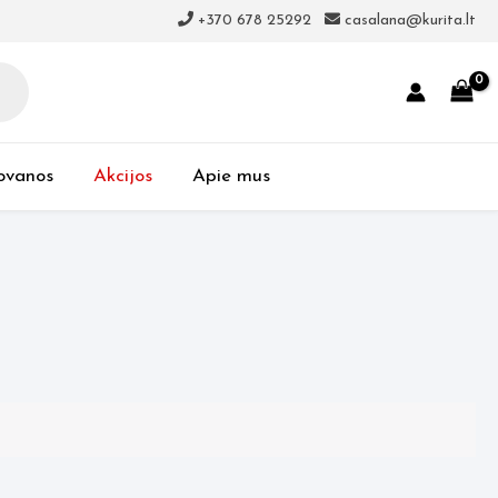
+370 678 25292
casalana@kurita.lt
ovanos
Akcijos
Apie mus