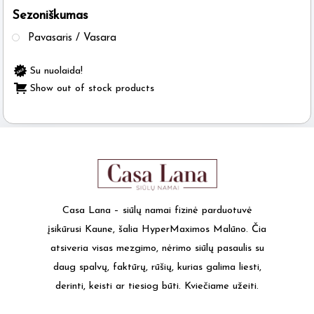
Sezoniškumas
the
product
Pavasaris / Vasara
page
Su nuolaida!
Show out of stock products
Casa Lana – siūlų namai fizinė parduotuvė
įsikūrusi Kaune, šalia HyperMaximos Malūno. Čia
atsiveria visas mezgimo, nėrimo siūlų pasaulis su
daug spalvų, faktūrų, rūšių, kurias galima liesti,
derinti, keisti ar tiesiog būti. Kviečiame užeiti.