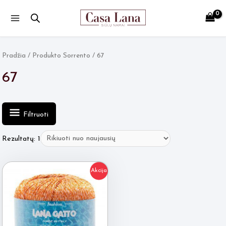
Main
Menu
Pradžia
/ Produkto Sorrento / 67
67
Filtruoti
Rezultatų: 1
Akcija