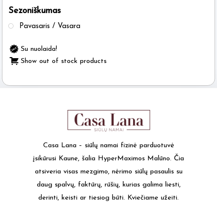
Sezoniškumas
the
product
Pavasaris / Vasara
page
Su nuolaida!
Show out of stock products
Casa Lana – siūlų namai fizinė parduotuvė
įsikūrusi Kaune, šalia HyperMaximos Malūno. Čia
atsiveria visas mezgimo, nėrimo siūlų pasaulis su
daug spalvų, faktūrų, rūšių, kurias galima liesti,
derinti, keisti ar tiesiog būti. Kviečiame užeiti.