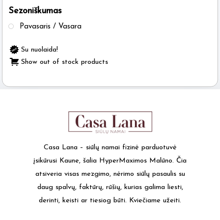
Sezoniškumas
the
product
Pavasaris / Vasara
page
Su nuolaida!
Show out of stock products
Casa Lana – siūlų namai fizinė parduotuvė
įsikūrusi Kaune, šalia HyperMaximos Malūno. Čia
atsiveria visas mezgimo, nėrimo siūlų pasaulis su
daug spalvų, faktūrų, rūšių, kurias galima liesti,
derinti, keisti ar tiesiog būti. Kviečiame užeiti.