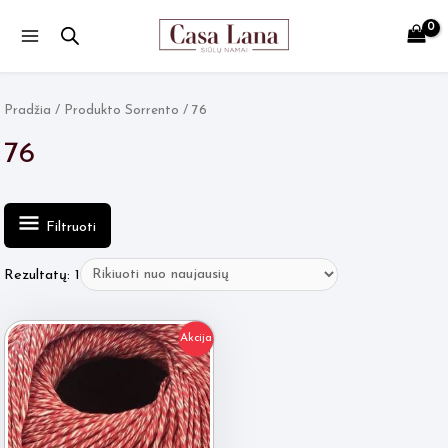
Main
Menu
Pradžia
/ Produkto Sorrento / 76
76
Filtruoti
Rezultatų: 1
Akcija