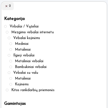
varia
2
The
optio
Kategorija
may
Virbalai / Vąšeliai
be
Mezgimo virbalai internetu
chos
Virbalai kojinėms
on
Mediniai
Metaliniai
the
Ilgieji virbalai
produ
Metaliniai virbalai
page
Bambukiniai virbalai
Virbalai su valu
Metaliniai
Kojinėms
Kitos rankdarbių priemonės
Gamintojas