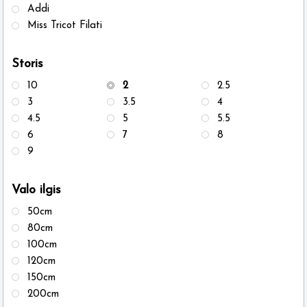
Addi
Miss Tricot Filati
Storis
10
2
2.5
3
3.5
4
4.5
5
5.5
6
7
8
9
Valo ilgis
50cm
80cm
100cm
120cm
150cm
200cm