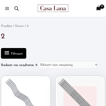
Main
Menu
Pradžia
/ Storis / 2
2
Filtruoti
Rūšiuojama
Rodomi visi rezultatai: 9
pagal
naujausią