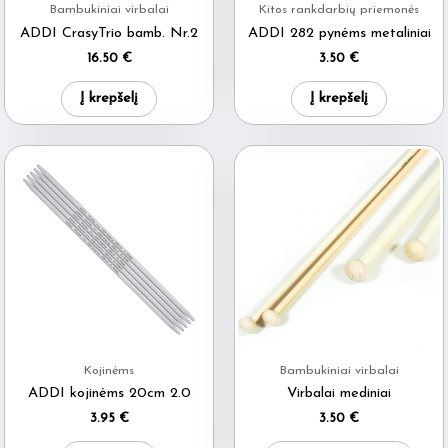
Bambukiniai virbalai
Kitos rankdarbių priemonės
ADDI CrasyTrio bamb. Nr.2
ADDI 282 pynėms metaliniai
16.50
€
3.50
€
Į krepšelį
Į krepšelį
Kojinėms
Bambukiniai virbalai
ADDI kojinėms 20cm 2.0
Virbalai mediniai
3.95
€
3.50
€
This