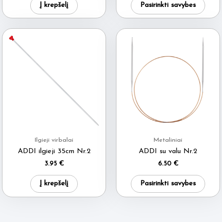
Į krepšelį
Pasirinkti savybes
produ
has
multi
varia
The
optio
may
be
chos
on
Ilgieji virbalai
Metaliniai
the
ADDI ilgieji 35cm Nr.2
ADDI su valu Nr.2
produ
3.95
€
6.50
€
page
This
Į krepšelį
Pasirinkti savybes
produ
has
multi