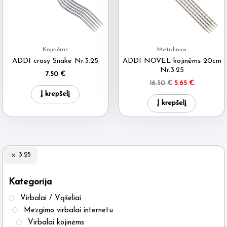
Kojinėms
Metaliniai
ADDI crasy Snake Nr.3.25
ADDI NOVEL kojinėms 20cm
Nr.3.25
7.50
€
Original
Current
16.50
€
5.65
€
price
price
Į krepšelį
was:
is:
Į krepšelį
16.50 €.
5.65 €.
3.25
Kategorija
Virbalai / Vąšeliai
Mezgimo virbalai internetu
Virbalai kojinėms