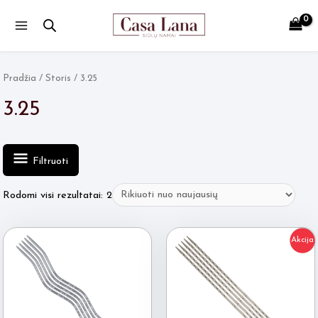
Main
Menu
Pradžia
/ Storis / 3.25
3.25
Filtruoti
Rūšiuojama
Rodomi visi rezultatai: 2
pagal
naujausią
Akcija