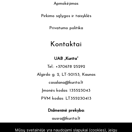
Apmokėjimas
Pirkimo sąlygos ir taisyklės
Privatumo politika
Kontaktai
UAB „Kurita”
Tel.: +370678 25292
Algirdo g. 2, LT-50153, Kaunas
casalana@kurita.lt
Įmonės kodas: 135523043
PVM kodas: LT355230413
Didmeninė prekyba:
ausra@kurita.lt
tel.: +370677 64472
Mūsų svetainėje yra naudojami slapukai (cookies), jeigu